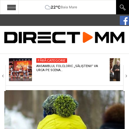
22°C
Baia Mare
START
COMUNITATE
EDITORIAL
FĂRĂ CATEGORIE
CULTURA
ANSAMBLUL FOLCLORIC „SĂLIȘTENII” VA
URCA PE SCENA…
ECONOMIE
SANATATE
SPORT
SPECIAL
POLITIC