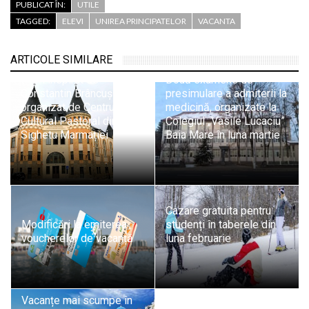
PUBLICAT ÎN:
UTILE
TAGGED:
ELEVI
UNIREA PRINCIPATELOR
VACANTA
„Forma infinitului”:
ARTICOLE SIMILARE
Concurs pentru elevi și
tineri inspirat de
Două examene de
Constantin Brâncuși,
presimulare a admiterii la
organizat de Centrul
medicină, organizate la
Cultural Pastoral din
Colegiul „Vasile Lucaciu”
Sighetu Marmației
Baia Mare în luna martie
Cazare gratuita pentru
Modificări la emiterea
studenți în taberele din
voucherelor de vacanță
luna februarie
Vacanțe mai scumpe în