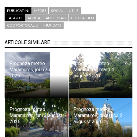
PUBLICAT ÎN:
MEDIU
SOCIAL
UTILE
TAGGED:
ALERTA
AUTORITATI
COD GALBEN
COD PORTOCALIU
INUNDATII
ARTICOLE SIMILARE
Prognoza meteo
Prognoza meteo
Maramureș, joi 6 august
Maramureș, marți 4
2026
august 2026
Prognoza meteo
Prognoza meteo
Maramureș, luni 3 august
Maramureș, duminică 2
2026
augusst 2026