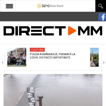
32°C
Baia Mare
START
COMUNITATE
EDITORIAL
CULTURA
CULTURA
POEZIA ROMÂNEASCĂ, PREMIATĂ LA
UZDIN. DISTINCȚII IMPORTANTE…
ECONOMIE
SANATATE
SPORT
SPECIAL
POLITIC