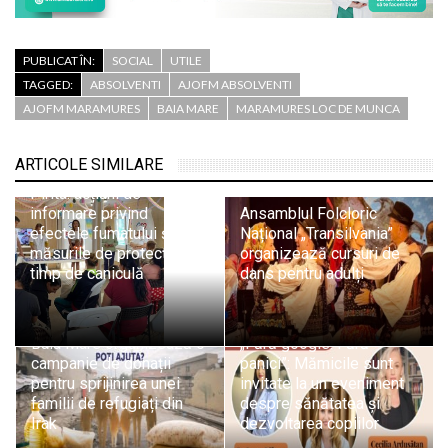
PUBLICAT ÎN:
SOCIAL
UTILE
TAGGED:
ABSOLVENTI
AJOFM ABSOLVENTI
AJOFM MARAMURES
BAIA MARE
MARAMURES LOC DE MUNCA
Educație pentru sănătate
ARTICOLE SIMILARE
în rândul mamelor din
Pirita: acțiuni de
informare privind
Ansamblul Folcloric
efectele fumatului și
Național „Transilvania”
măsurile de protecție pe
organizează cursuri de
timp de caniculă
dans pentru adulți
Asociația ASSOC din
Baia Mare organizează o
„Fără google. Fără
campanie de donații
panici”: Mămicile sunt
pentru sprijinirea unei
invitate la un eveniment
familii de refugiați din
despre sănătatea și
Irak
dezvoltarea copiilor