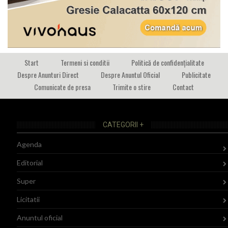
Start
Termeni si conditii
Politică de confidențialitate
Despre Anunturi Direct
Despre Anuntul Oficial
Publicitate
Comunicate de presa
Trimite o stire
Contact
CATEGORII +
Agenda
Editorial
Super
Licitatii
Anuntul oficial