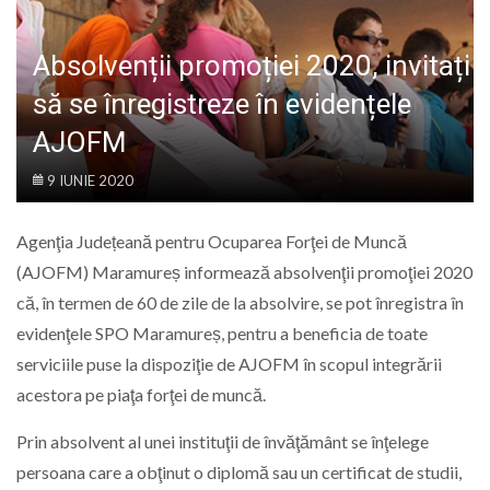
LIFE
Absolvenții promoției 2020, invitați
să se înregistreze în evidențele
AJOFM
9 IUNIE 2020
Agenţia Județeană pentru Ocuparea Forţei de Muncă
(AJOFM) Maramureș informează absolvenţii promoţiei 2020
că, în termen de 60 de zile de la absolvire, se pot înregistra în
evidenţele SPO Maramureș, pentru a beneficia de toate
serviciile puse la dispoziţie de AJOFM în scopul integrării
acestora pe piaţa forţei de muncă.
Prin absolvent al unei instituţii de învăţământ se înţelege
persoana care a obţinut o diplomă sau un certificat de studii,