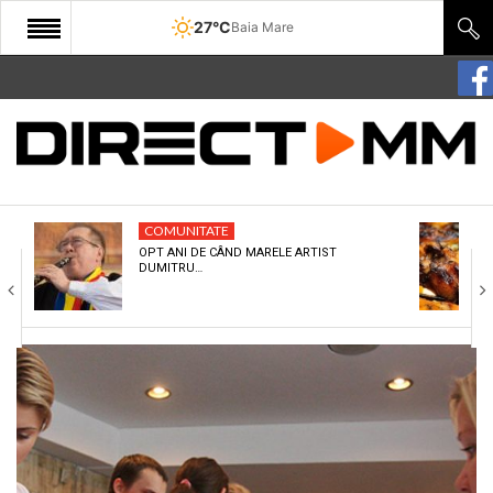
27°C
Baia Mare
START
COMUNITATE
EDITORIAL
COMUNITATE
CULTURA
OPT ANI DE CÂND MARELE ARTIST
DUMITRU…
ECONOMIE
SANATATE
SPORT
SPECIAL
POLITIC