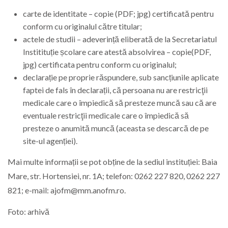
carte de identitate – copie (PDF; jpg) certificată pentru
conform cu originalul către titular;
actele de studii – adeverință eliberată de la Secretariatul
Institituție școlare care atestă absolvirea – copie(PDF,
jpg) certificata pentru conform cu originalul;
declarație pe proprie răspundere, sub sancțiunile aplicate
faptei de fals în declarații, că persoana nu are restricţii
medicale care o împiedică să presteze muncă sau că are
eventuale restricţii medicale care o împiedică să
presteze o anumită muncă (aceasta se descarcă de pe
site-ul agenției).
Mai multe informații se pot obține de la sediul instituției: Baia
Mare, str. Hortensiei, nr. 1A; telefon: 0262 227 820, 0262 227
821; e-mail: ajofm@mm.anofm.ro.
Foto: arhivă