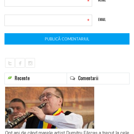
*
*
EMAIL
Recente
Comentarii
Opt ani de când marele artist Dumitru Fărcaș a trecut la cele