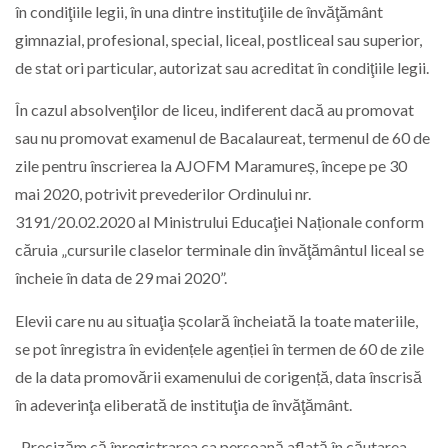
în condiţiile legii, în una dintre instituţiile de învăţământ
gimnazial, profesional, special, liceal, postliceal sau superior,
de stat ori particular, autorizat sau acreditat în condiţiile legii.
În cazul absolvenţilor de liceu, indiferent dacă au promovat
sau nu promovat examenul de Bacalaureat, termenul de 60 de
zile pentru înscrierea la AJOFM Maramureș, începe pe 30
mai 2020, potrivit prevederilor Ordinului nr.
3191/20.02.2020 al Ministrului Educaţiei Naționale conform
căruia „cursurile claselor terminale din învăţământul liceal se
încheie în data de 29 mai 2020”.
Elevii care nu au situaţia școlară încheiată la toate materiile,
se pot înregistra în evidențele agenției în termen de 60 de zile
de la data promovării examenului de corigență, data înscrisă
în adeverinţa eliberată de instituţia de învăţământ.
„Precizăm că înregistrarea ca persoană aflată în căutarea