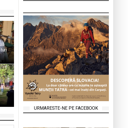
ouă
turi
 a
ii
URMARESTE-NE PE FACEBOOK