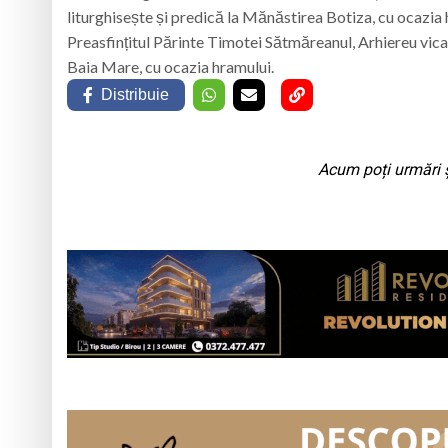
liturghisește și predică la Mănăstirea Botiza, cu ocazia
Preasfințitul Părinte Timotei Sătmăreanul, Arhiereu vicar
Baia Mare, cu ocazia hramului.
Distribuie
Acum poți urmări ș