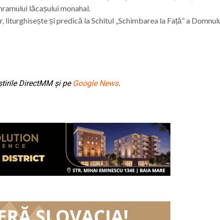
 hramului lăcașului monahal.
, liturghisește și predică la Schitul „Schimbarea la Față” a Domnulu
tirile DirectMM și pe
Google News
.