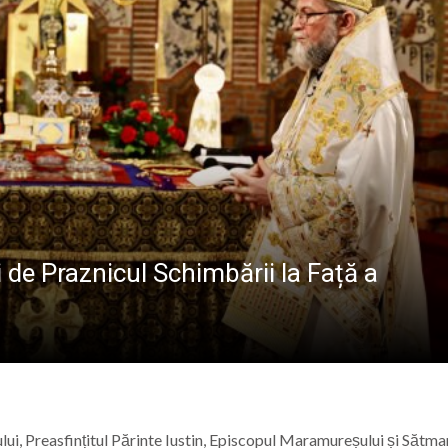
GRAFICULUI
atul Baia Mare, la Întâlnirea Internațională a Tinerilor Ort
: Meditație la Duminica a 10-a după Rusalii – credința, ru
ie în Maramureș: Tabăra „Maramureș Family Camp” va avea 
 în inima Maramureșului: „Fest în Vale” aduce trei zile de tr
ii de Praznicul Schimbării la Față a
lui, Preasfințitul Părinte Iustin, Episcopul Maramureșului și Sătmar