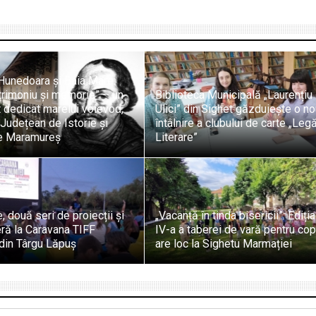
Hunedoara și Baia Mare:
atrimoniu și memorie” – un
Biblioteca Municipală „Laurențiu
 dedicat marelui voievod,
Ulici” din Sighet găzduiește o n
Județean de Istorie și
întâlnire a clubului de carte „Legă
e Maramureș
Literare”
, două seri de proiecții și
„Vacanță în tinda bisericii”: Ediția
beră la Caravana TIFF
IV-a a taberei de vară pentru cop
din Târgu Lăpuș
are loc la Sighetu Marmației