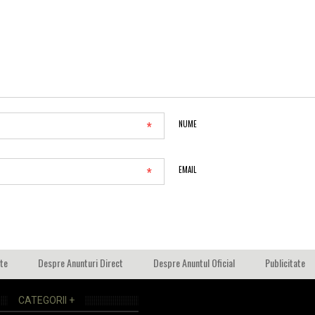
*
NUME
*
EMAIL
ate
Despre Anunturi Direct
Despre Anuntul Oficial
Publicitate
CATEGORII +