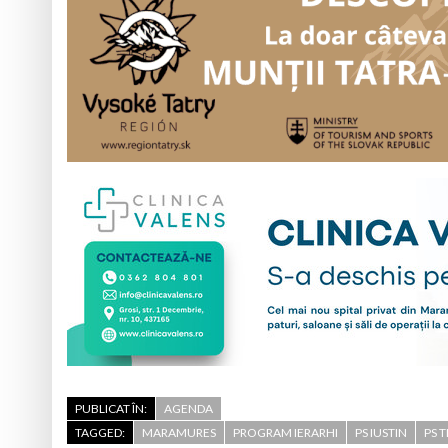
PUBLICAT ÎN:
AGENDA
TAGGED:
MARAMURES
PROGRAM IERARHI
PS IUSTIN
PS T