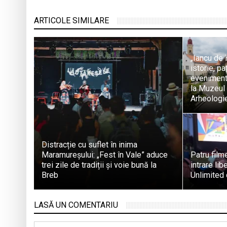
ARTICOLE SIMILARE
„Iancu de 
istorie, p
eveniment
la Muzeul 
Arheologi
Distracție cu suflet în inima
Maramureșului: „Fest în Vale” aduce
Patru filme
trei zile de tradiții și voie bună la
intrare li
Breb
Unlimited 
LASĂ UN COMENTARIU