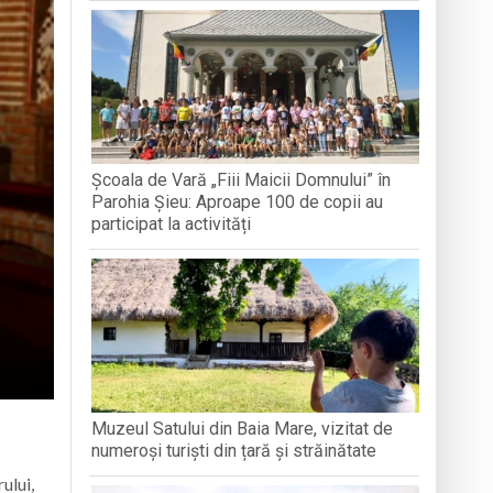
odocși (ITO) de la București
găciunea și postul, arme duhovnicești în
loc în satul Breb
Școala de Vară „Fiii Maicii Domnului” în
adiții și voie bună la Breb
Parohia Șieu: Aproape 100 de copii au
participat la activități
Muzeul Satului din Baia Mare, vizitat de
numeroși turiști din țară și străinătate
ului,