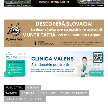
PUBLICAT ÎN:
AGENDA
TAGGED:
ACTIVITĂȚI
BAIA MARE
CENTRU DE TINERET
SEARA DE QUIZ
ZBOR HUB
Patrimoniul mineral