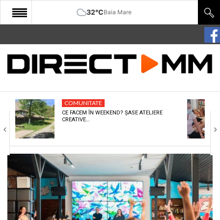
32°C
Baia Mare
START
COMUNITATE
EDITORIAL
COMUNITATE
CULTURA
CE FACEM ÎN WEEKEND? ȘASE ATELIERE
CREATIVE…
ECONOMIE
SANATATE
SPORT
SPECIAL
POLITIC