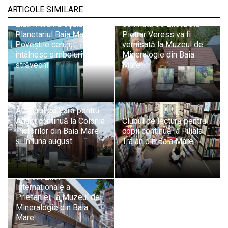
întâlnește arta: Expoziția
ARTICOLE SIMILARE
„Ecouri din Mină”
Ziua Maramureșului la
semnată de Elisabeta
Planetariul Baia Mare:
Pietrar Veress va fi
Poveștile cerului
vernisată la Muzeul de
întâlnesc simboluri
Mineralogie din Baia
străvechi
Mare
Atelierul de Vară pentru
Adulți continuă la Colonia
Clubul de lectură pentru
Pictorilor din Baia Mare
copii continuă la Filiala
și în luna august
Traian din Baia Mare
Patrimoniul
maramureșean unește
culturi: Eveniment special
dedicat Zilei
Internaționale a
Prieteniei, la Muzeul de
Mineralogie din Baia
Mare