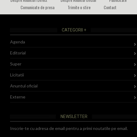
Comunicate de presa
Trimite o stire
Contact
CATEGORII +
Agenda
Editorial
Super
Licitatii
Anuntul oficial
Externe
NEWSLETTER
Inscrie-te cu adresa de email pentru a primi noutatile pe email.