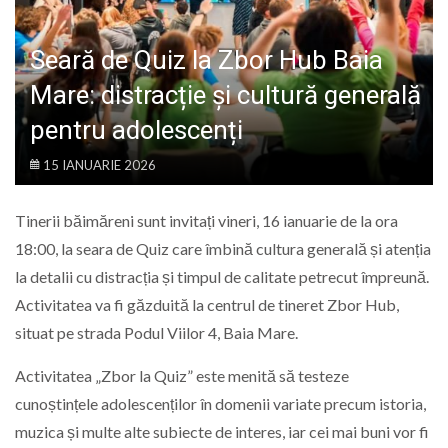
LIFE
Seară de Quiz la Zbor Hub Baia
Mare: distracție și cultură generală
pentru adolescenți
15 IANUARIE 2026
Tinerii băimăreni sunt invitați vineri, 16 ianuarie de la ora
18:00, la seara de Quiz care îmbină cultura generală și atenția
la detalii cu distracția și timpul de calitate petrecut împreună.
Activitatea va fi găzduită la centrul de tineret Zbor Hub,
situat pe strada Podul Viilor 4, Baia Mare.
Activitatea „Zbor la Quiz” este menită să testeze
cunoștințele adolescenților în domenii variate precum istoria,
muzica și multe alte subiecte de interes, iar cei mai buni vor fi