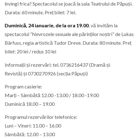
învingi frica? Spectacolul se joacă la sala Teatrului de Păpuși.
Durata: 60 minute. Preț bilet: 7 lei.
Duminică, 24 ianuarie
, de la ora 19.00
, vă invităm la
spectacolul ”Nevrozele sexuale ale părinților noștri” de Lukas
Bärfuss, regia artistică Tudor Dreve. Durata: 80 minute. Preț
bilet: 20 lei / redus 10 lei
Informații și rezervări: tel. 0736216437 (Dramă și
Revistă) și 0730270926 (secția Păpuși)
Program casierie:
Marți – Sâmbătă 12.00 -13.00 / 18.00 -19.00
Duminică 18.00 – 19.00
Programul rezervărilor telefonice:
Luni – Vineri: 11.00 – 16.00
Sâmbătă: 12.00 – 13.00