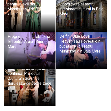
pentru elevii din
Linogravură și teatru,
Maramureș „INSPIRĂ” –
eveniment cultural la Baia
ziua a II-a
Mare
Delfini, Blue Love,
Programul lunii februarie
Heaven sau Povești din
la Teatrul Ararat Baia
bucătărie, la Teatrul
Mare
Municipal din Baia Mare
Aventura teatrală din
satele maramureșene
continuă. Proiectul
„Cultură’n Șură” se
derulează de peste zece
ani