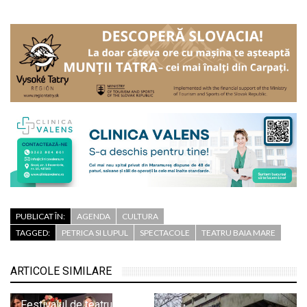
PUBLICAT ÎN:
AGENDA
CULTURA
TAGGED:
PETRICA SI LUPUL
SPECTACOLE
TEATRU BAIA MARE
ARTICOLE SIMILARE
Festivalul de teatru