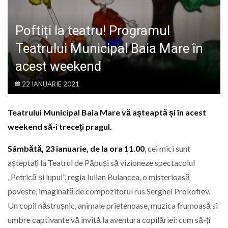
LIFE
Poftiți la teatru! Programul
Teatrului Municipal Baia Mare în
acest weekend
22 IANUARIE 2021
Teatrului Municipal Baia Mare vă așteaptă și în acest
weekend să-i treceți pragul.
Sâmbătă, 23 ianuarie, de la ora 11.00
, cei mici sunt
așteptați la Teatrul de Păpuși să vizioneze spectacolul
„Petrică și lupul”, regia Iulian Bulancea, o misterioasă
poveste, imaginată de compozitorul rus Serghei Prokofiev.
Un copil năstrușnic, animale prietenoase, muzica frumoasă si
umbre captivante vă invită la aventura copilăriei: cum să-ți