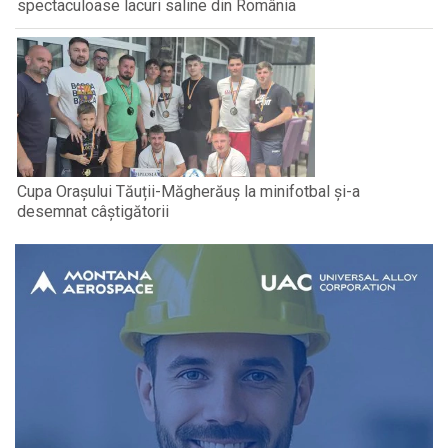
spectaculoase lacuri saline din România
Cupa Orașului Tăuții-Măgherăuș la minifotbal și-a
desemnat câștigătorii