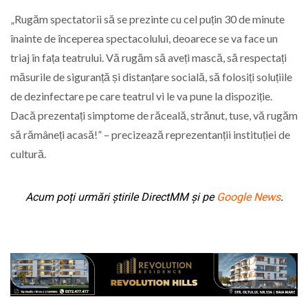
„Rugăm spectatorii să se prezinte cu cel puțin 30 de minute
înainte de începerea spectacolului, deoarece se va face un
triaj în fața teatrului. Vă rugăm să aveți mască, să respectați
măsurile de siguranță și distanțare socială, să folosiți soluțiile
de dezinfectare pe care teatrul vi le va pune la dispoziție.
Dacă prezentați simptome de răceală, strănut, tuse, vă rugăm
să rămâneți acasă!” – precizează reprezentanții instituției de
cultură.
Acum poți urmări știrile DirectMM și pe
Google News
.