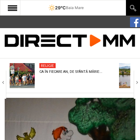
29°C
Baia Mare
START
COMUNITATE
EDITORIAL
RELIGIE
CULTURA
CA ÎN FIECARE AN, DE SFÂNTĂ MĂRIE:…
ECONOMIE
SANATATE
SPORT
SPECIAL
POLITIC