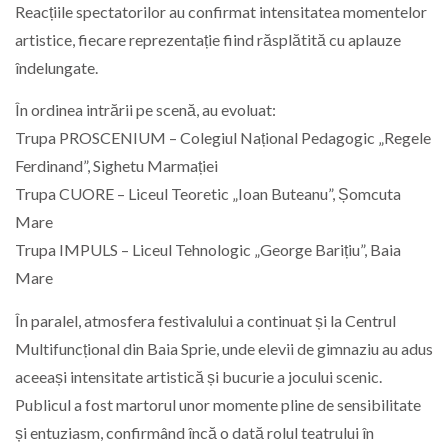
Reacțiile spectatorilor au confirmat intensitatea momentelor
artistice, fiecare reprezentație fiind răsplătită cu aplauze
îndelungate.
În ordinea intrării pe scenă, au evoluat:
Trupa PROSCENIUM – Colegiul Național Pedagogic „Regele
Ferdinand”, Sighetu Marmației
Trupa CUORE – Liceul Teoretic „Ioan Buteanu”, Șomcuta
Mare
Trupa IMPULS – Liceul Tehnologic „George Barițiu”, Baia
Mare
În paralel, atmosfera festivalului a continuat și la Centrul
Multifuncțional din Baia Sprie, unde elevii de gimnaziu au adus
aceeași intensitate artistică și bucurie a jocului scenic.
Publicul a fost martorul unor momente pline de sensibilitate
și entuziasm, confirmând încă o dată rolul teatrului în