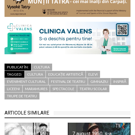
PUBLICAT ÎN:
CULTURA
TAGGED:
CULTURA
EDUCAȚIE ARTISTICĂ
ELEVI
EVENIMENT CULTURAL
FESTIVAL DE TEATRU
GIMNAZIU
INSPIRĂ
LICEENI
MARAMURES
SPECTACOLE
TEATRU SCOLAR
TRUPE DE TEATRU
ARTICOLE SIMILARE
Într-o zi de 8 august s-a
născut actorul Mircea
7 august 1950, s-a