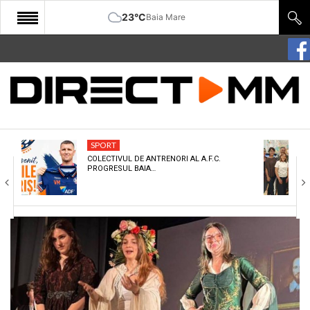
23°C
Baia Mare
START
COMUNITATE
EDITORIAL
SPORT
CULTURA
COLECTIVUL DE ANTRENORI AL A.F.C.
PROGRESUL BAIA…
ECONOMIE
SANATATE
SPORT
SPECIAL
POLITIC