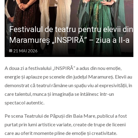
LIFE
Festivalul de teatru pentru elevii din
Maramureș „INSPIRĂ” – ziua a II-a
21 MAI 2026
A doua zi a festivalului „INSPIRĂ” a adus din nou emoție,
energie și aplauze pe scenele din județul Maramureș. Elevii au
demonstrat că teatrul rămâne un spațiu viu al expresivității, în
care talentul, munca și imaginația se întâlnesc într-un
spectacol autentic.
Pe scena Teatrului de Păpuși din
Baia Mare
, publicul a fost
purtat prin lumi artistice variate, create de trupe de liceeni
care au oferit momente pline de emoție și creativitate.