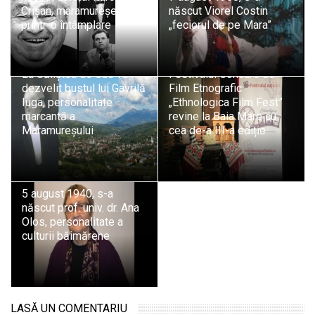
Crișan, maramureșean
născut Viorel Costin
printr-o întâmplare
„feciorul de pe Mara”
La Săliștea de Sus va fi
Festivalul Concurs de
dezvelit bustul lui Gavrilă
Film Etnografic
Iuga, personalitate
„Ethnologica Film Fest”
marcantă a
revine la Baia Mare cu
Maramureșului
cea de-a III-a ediție
5 august 1940, s-a
născut prof. univ. dr. Ana
Olos, personalitate a
culturii băimărene
LASĂ UN COMENTARIU