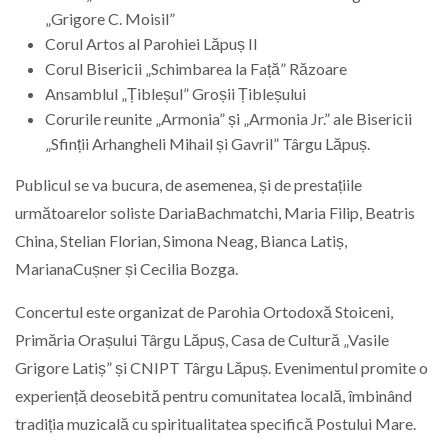
„
Grigore
C.
Moisil”
Corul
Artos
al
Parohiei
Lăpuș
II
Corul
Bisericii „
Schimbarea
la
Față”
Răzoare
Ansamblul „
Țibleșul”
Groșii
Țibleșului
C
orurile
reunite „
Armonia”
și „
Armonia
Jr.”
ale
Bisericii
„
Sfinții
Arhangheli
Mihail
și
Gavril”
Târgu
Lăpuș.
Publicul
se
va
bucura, de asemenea,
și
de
prestațiile
următoarelor soliste
Daria
Bachmatchi,
Maria
Filip,
Beatris
China,
Stelian
Florian,
Simona
Neag,
Bianca
Latiș,
Mariana
Cușner
și
Cecilia
Bozga.
Concertul
este
organizat
de
Parohia
Ortodoxă
Stoiceni,
Primăria
Orașului
Târgu
Lăpuș,
Casa
de
Cultură „
Vasile
Grigore
Latiș”
și
CNIPT
Târgu
Lăpuș.
Evenimentul
promite
o
experiență
deosebită
pentru
comunitatea
locală,
îmbinând
tradiția
muzicală
cu
spiritualitatea
specifică
Postului
Mare.