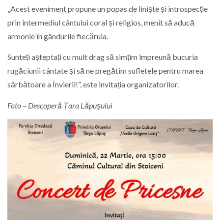
„Acest eveniment propune un popas de liniște și introspecție
prin intermediul cântului coral și religios, menit să aducă
armonie în gândurile fiecăruia.
Sunteți așteptați cu mult drag să simțim împreună bucuria
rugăciunii cântate și să ne pregătim sufletele pentru marea
sărbătoare a Învierii!”, este invitația organizatorilor.
Foto – Descoperă Țara Lăpușului