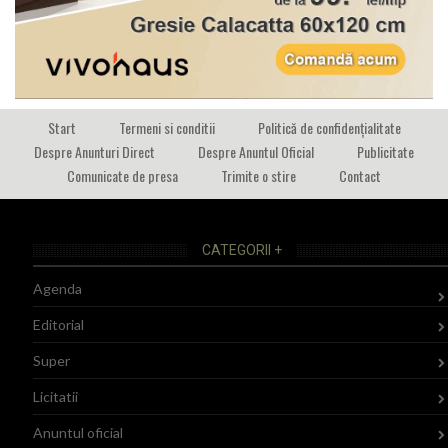
Start
Termeni si conditii
Politică de confidențialitate
Despre Anunturi Direct
Despre Anuntul Oficial
Publicitate
Comunicate de presa
Trimite o stire
Contact
CATEGORII +
Agenda
Editorial
Super
Licitatii
Anuntul oficial