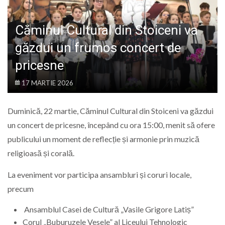
LIFE
Căminul Cultural din Stoiceni va
găzdui un frumos concert de
pricesne
17 MARTIE 2026
Duminică,
22
martie,
Căminul
Cultural
din
Stoiceni
va
găzdui
un
concert
de
pricesne,
începând
cu
ora
15:
00,
menit
să
ofere
publicului
un
moment
de
reflecție
și
armonie
prin
muzică
religioasă
și
corală.
La
eveniment
vor
participa
ansambluri
și
coruri
locale,
precum
Ansamblul
Casei
de
Cultură „
Vasile
Grigore
Latiș”
Corul „
Buburuzele
Vesele”
al
Liceului
Tehnologic