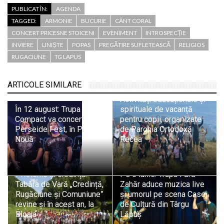
PUBLICAT ÎN:
AGENDA
TAGGED:
ARMONIE
BUCURIE
CÂNT CORAL
CONCERT PRICESNE STOICENI
EVENIMENT
INTROSPECȚIE
INVIERE
LINIȘTE
POPAS
PREGĂTIRE SUFLETEASCĂ
RELIGIOS
RUGACIUNE
TG LAPUS
ARTICOLE SIMILARE
Activități educaționale și
În 12 august: Trupa
spirituale de vacanță
Compact va concerta la
pentru copii, organizate
Perseide Fest, în Preluca
de Parohia Ortodoxă
Nouă
Recea
Prietenie și credință:
Pe 5 iunie: Trupa Fără
Tabăra de Vară „Credință,
Zahăr aduce muzica live
Rugăciune și Comuniune”
și umorul pe scena Casei
revine și în acest an, la
de Cultură din Târgu
Bloaja
Lăpuș