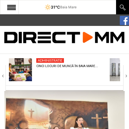
31°C
Baia Mare
START
COMUNITATE
EDITORIAL
ADMINISTRATIE
CULTURA
CINCI LOCURI DE MUNCĂ ÎN BAIA MARE.…
ECONOMIE
SANATATE
SPORT
SPECIAL
POLITIC