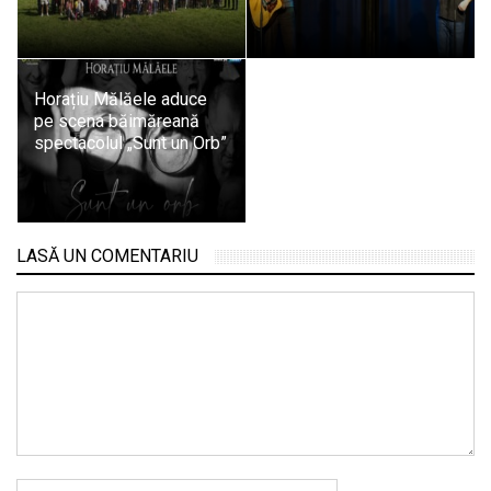
Horațiu Mălăele aduce
pe scena băimăreană
spectacolul „Sunt un Orb”
LASĂ UN COMENTARIU