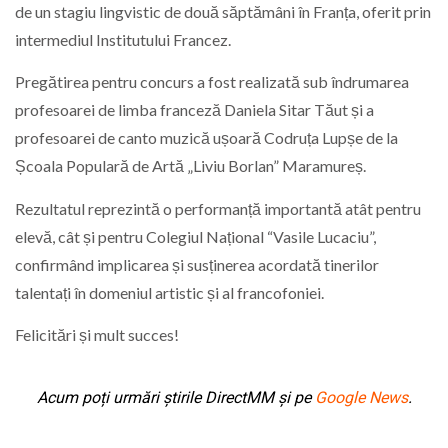
de un stagiu lingvistic de două săptămâni în Franța, oferit prin
intermediul Institutului Francez.
Pregătirea pentru concurs a fost realizată sub îndrumarea
profesoarei de limba franceză Daniela Sitar Tăut și a
profesoarei de canto muzică ușoară Codruța Lupșe de la
Școala Populară de Artă „Liviu Borlan” Maramureș.
Rezultatul reprezintă o performanță importantă atât pentru
elevă, cât și pentru Colegiul Național “Vasile Lucaciu”,
confirmând implicarea și susținerea acordată tinerilor
talentați în domeniul artistic și al francofoniei.
Felicitări și mult succes!
Acum poți urmări știrile DirectMM și pe
Google News
.