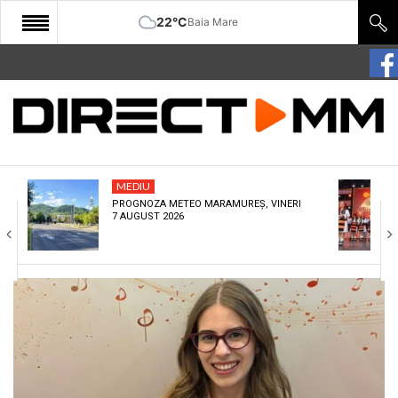
22°C
Baia Mare
START
COMUNITATE
EDITORIAL
MEDIU
CULTURA
PROGNOZA METEO MARAMUREȘ, VINERI
7 AUGUST 2026
ECONOMIE
SANATATE
SPORT
SPECIAL
POLITIC