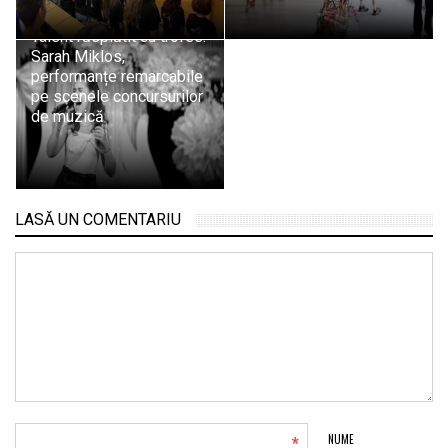
Talent răsplătit cu trofee:
Sarah Miklos,
performanțe remarcabile
pe scenele concursurilor
de muzică
LASĂ UN COMENTARIU
*
NUME