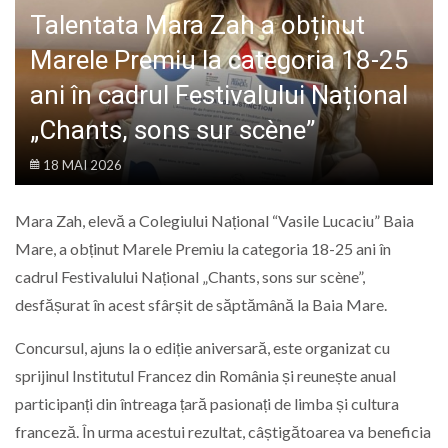
LIFE
Talentata Mara Zah a obținut
Marele Premiu la categoria 18-25
ani în cadrul Festivalului Național
„Chants, sons sur scène”
18 MAI 2026
Mara Zah, elevă a Colegiului Național “Vasile Lucaciu” Baia
Mare, a obținut Marele Premiu la categoria 18-25 ani în
cadrul Festivalului Național „Chants, sons sur scène”,
desfășurat în acest sfârșit de săptămână la Baia Mare.
Concursul, ajuns la o ediție aniversară, este organizat cu
sprijinul Institutul Francez din România și reunește anual
participanți din întreaga țară pasionați de limba și cultura
franceză. În urma acestui rezultat, câștigătoarea va beneficia