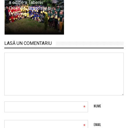
a ediție a Taberei
Creștine „Dragoste și
Prietenie”
LASĂ UN COMENTARIU
*
NUME
*
EMAIL