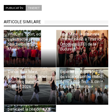
PUBLICAT ÎN:
TINERET
ARTICOLE SIMILARE
Tabăra de Super-Eroi
Tineri din Protopopiatul
WildCats: Sport, educație
Baia Mare, la Întâlnirea
și distracție pentru micii
Internațională a Tinerilor
baschetbaliști din Baia
Ortodocși (ITO) de la
Mare
București
Ana Ignat de la Rivulus
Dance Baia Mare,
Experiențe inspiraționale
bursieră la Sibiu Ballet
de vacanță pentru clubul
Intensive Summer
de robotică Tech-X din
Training 2026
Sighetu Marmației
150 de copii și tineri din
Țara Lăpușului au
participat la cea de-a XX-