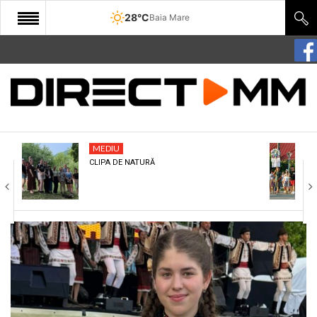
28°C
Baia Mare
START
COMUNITATE
EDITORIAL
MEDIU
CULTURA
CLIPA DE NATURĂ
ECONOMIE
SANATATE
SPORT
SPECIAL
POLITIC