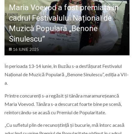
LIFE
Maria Voevod a fost premiată în
cadrul Festivalului Național de
Muzică Populară „Benone
Sinulescu”
16 IUNIE 2025
În perioada 13-14 iunie, în Buzău s-a desfășurat Festivalul
Național de Muzică Populară „Benone Sinulescu”, ediția a VII-
a.
Printre concurenți s-a regăsit și tânăra maramureșeancă
Maria Voevod. Tânăra s-a descurcat foarte bine pe scenă,
reîntorcându-se acasă cu Premiul de Popularitate.
„Cu sufletul plin de recunoștință și bucurie, mă întorc acasă
aducând cu mine Premiul de Popularitate obținut în cadrul