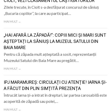
CIOLT; VEZI CLASAMENTUL CÂȘTIGĂTORILOR
Zilele trecute, în Ciolt s-a desfășurat concursul de săniuș
„Bucuria copiilor”, la care au participat…
MAI MULT →
„HAI AFARĂ LA ZĂPADĂ!”: COPIII MICI ȘI MARI SUNT
AȘTEPTAȚI LA SĂNIUȘ LA MUZEUL SATULUI DIN
BAIA MARE
Pentru că zăpada mult așteptată a sosit, reprezentanții
Muzeului Satului din Baia Mare au pregătit…
MAI MULT →
IPJ MARAMUREȘ: CIRCULAȚI CU ATENȚIE! IARNA ȘI-
A FĂCUT DIN PLIN SIMȚITĂ PREZENȚA
Întrucât iarna și-a intrat în drepturi, iar partea carosabilă este
acoperită de zăpadă sau polei,…
MAI MULT →