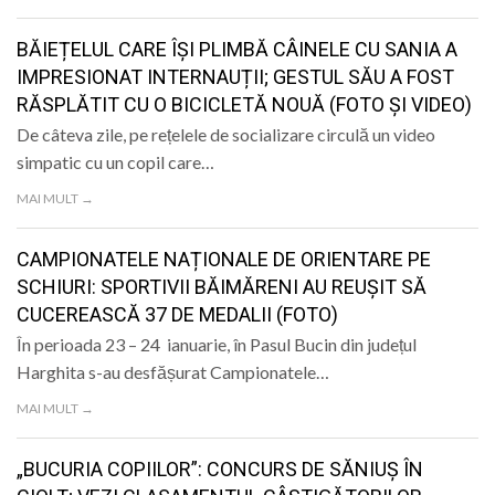
BĂIEȚELUL CARE ÎȘI PLIMBĂ CÂINELE CU SANIA A
IMPRESIONAT INTERNAUȚII; GESTUL SĂU A FOST
RĂSPLĂTIT CU O BICICLETĂ NOUĂ (FOTO ȘI VIDEO)
De câteva zile, pe rețelele de socializare circulă un video
simpatic cu un copil care…
MAI MULT →
CAMPIONATELE NAȚIONALE DE ORIENTARE PE
SCHIURI: SPORTIVII BĂIMĂRENI AU REUȘIT SĂ
CUCEREASCĂ 37 DE MEDALII (FOTO)
În perioada 23 – 24 ianuarie, în Pasul Bucin din județul
Harghita s-au desfășurat Campionatele…
MAI MULT →
„BUCURIA COPIILOR”: CONCURS DE SĂNIUȘ ÎN