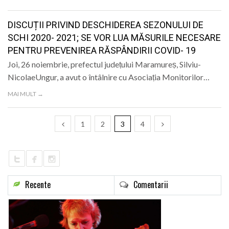
DISCUȚII PRIVIND DESCHIDEREA SEZONULUI DE
SCHI 2020- 2021; SE VOR LUA MĂSURILE NECESARE
PENTRU PREVENIREA RĂSPÂNDIRII COVID- 19
Joi, 26 noiembrie, prefectul judeṭului Maramureṣ, Silviu-
NicolaeUngur, a avut o întâlnire cu Asociaṭia Monitorilor…
MAI MULT →
1
2
3
4
Recente
Comentarii