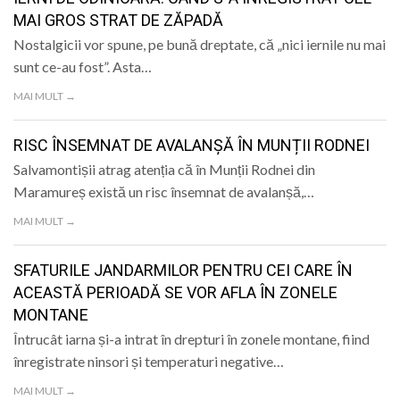
LIFE
MAI GROS STRAT DE ZĂPADĂ
Nostalgicii vor spune, pe bună dreptate, că „nici iernile nu mai
sunt ce-au fost”. Asta…
MAI MULT →
RISC ÎNSEMNAT DE AVALANȘĂ ÎN MUNȚII RODNEI
Salvamontișii atrag atenția că în Munții Rodnei din
Maramureș există un risc însemnat de avalanșă,…
MAI MULT →
SFATURILE JANDARMILOR PENTRU CEI CARE ÎN
ACEASTĂ PERIOADĂ SE VOR AFLA ÎN ZONELE
MONTANE
Întrucât iarna și-a intrat în drepturi în zonele montane, fiind
înregistrate ninsori și temperaturi negative…
MAI MULT →