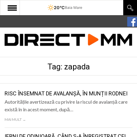
20°C
Baia Mare
START
COMUNITATE
EDITORIAL
Tag:
zapada
CULTURA
ECONOMIE
SANATATE
RISC ÎNSEMNAT DE AVALANȘĂ, ÎN MUNȚII RODNEI
Autoritățile avertizează cu privire la riscul de avalanșă care
SPORT
există în în acest moment, după…
SPECIAL
MAI MULT →
POLITIC
IERNI DE ODINIOARĂ. CÂND S-A ÎNREGISTRAT CEL