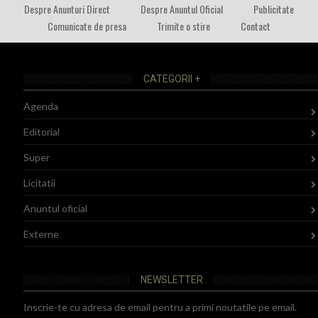
Despre Anunturi Direct
Despre Anuntul Oficial
Publicitate
Comunicate de presa
Trimite o stire
Contact
CATEGORII +
Agenda
Editorial
Super
Licitatii
Anuntul oficial
Externe
NEWSLETTER
Inscrie-te cu adresa de email pentru a primi noutatile pe email.