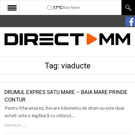
17°C
Baia Mare
START
COMUNITATE
EDITORIAL
Tag:
viaducte
CULTURA
ECONOMIE
SANATATE
DRUMUL EXPRES SATU MARE – BAIA MARE PRINDE
CONTUR
SPORT
Pentru Maramureș, fiecare kilometru de drum nu este doar
SPECIAL
asfalt: este o legătură cu viitorul.…
MAI MULT →
POLITIC