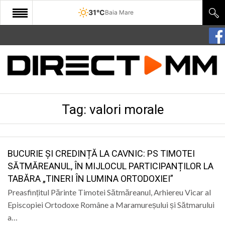
31°C
Baia Mare
START
COMUNITATE
EDITORIAL
Tag:
valori morale
CULTURA
ECONOMIE
SANATATE
BUCURIE ȘI CREDINȚĂ LA CAVNIC: PS TIMOTEI
SĂTMĂREANUL, ÎN MIJLOCUL PARTICIPANȚILOR LA
SPORT
TABĂRA „TINERI ÎN LUMINA ORTODOXIEI”
SPECIAL
Preasfințitul Părinte Timotei Sătmăreanul, Arhiereu Vicar al
Episcopiei Ortodoxe Române a Maramureșului și Sătmarului
POLITIC
a…