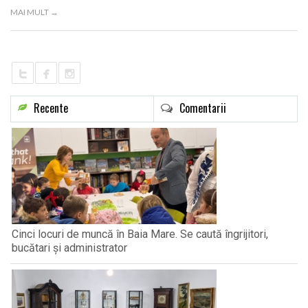
LIFE
MAI MULT →
Recente
Comentarii
Cinci locuri de muncă în Baia Mare. Se caută îngrijitori,
bucătari și administrator