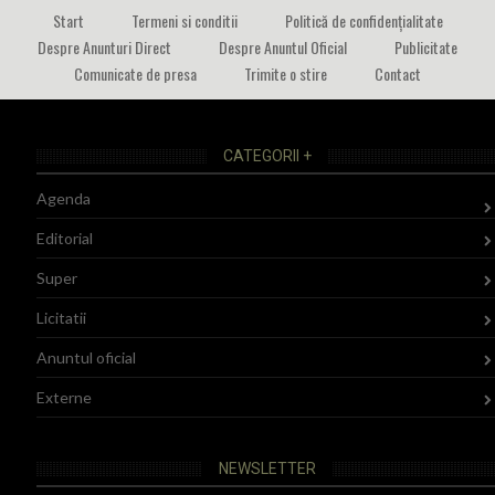
Start
Termeni si conditii
Politică de confidențialitate
Despre Anunturi Direct
Despre Anuntul Oficial
Publicitate
Comunicate de presa
Trimite o stire
Contact
CATEGORII +
Agenda
Editorial
Super
Licitatii
Anuntul oficial
Externe
NEWSLETTER