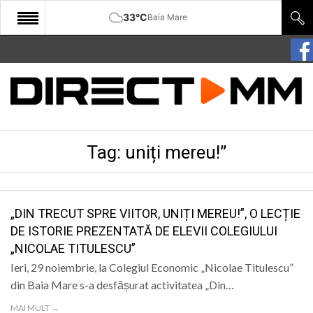
33°C
Baia Mare
START
COMUNITATE
EDITORIAL
Tag:
uniți mereu!”
CULTURA
ECONOMIE
SANATATE
„DIN TRECUT SPRE VIITOR, UNIȚI MEREU!”, O LECȚIE
DE ISTORIE PREZENTATĂ DE ELEVII COLEGIULUI
SPORT
„NICOLAE TITULESCU”
SPECIAL
Ieri, 29 noiembrie, la Colegiul Economic „Nicolae Titulescu”
din Baia Mare s-a desfășurat activitatea „Din…
POLITIC
MAI MULT →