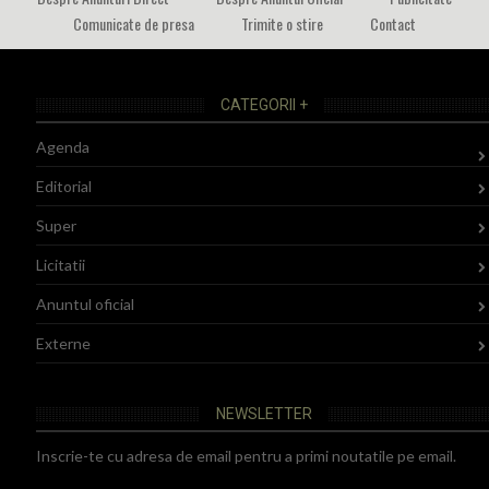
Comunicate de presa
Trimite o stire
Contact
CATEGORII +
Agenda
Editorial
Super
Licitatii
Anuntul oficial
Externe
NEWSLETTER
Inscrie-te cu adresa de email pentru a primi noutatile pe email.