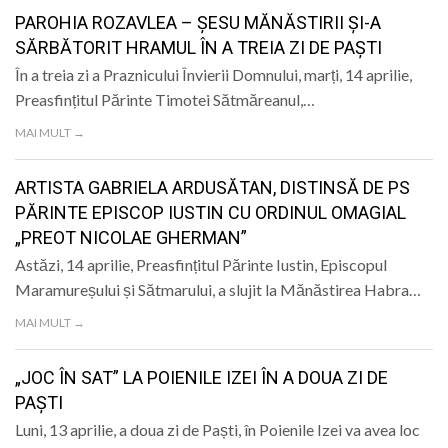
LIFE
PAROHIA ROZAVLEA – ȘESU MĂNĂSTIRII ȘI-A
SĂRBĂTORIT HRAMUL ÎN A TREIA ZI DE PAȘTI
În a treia zi a Praznicului Învierii Domnului, marți, 14 aprilie,
Preasfințitul Părinte Timotei Sătmăreanul,…
MAI MULT →
ARTISTA GABRIELA ARDUSĂTAN, DISTINSĂ DE PS
PĂRINTE EPISCOP IUSTIN CU ORDINUL OMAGIAL
„PREOT NICOLAE GHERMAN”
Astăzi, 14 aprilie, Preasfințitul Părinte Iustin, Episcopul
Maramureșului și Sătmarului, a slujit la Mănăstirea Habra…
MAI MULT →
„JOC ÎN SAT” LA POIENILE IZEI ÎN A DOUA ZI DE
PAȘTI
Luni, 13 aprilie, a doua zi de Paști, în Poienile Izei va avea loc