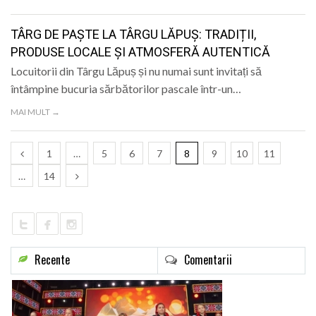
TÂRG DE PAȘTE LA TÂRGU LĂPUȘ: TRADIȚII,
PRODUSE LOCALE ȘI ATMOSFERĂ AUTENTICĂ
Locuitorii din Târgu Lăpuș și nu numai sunt invitați să
întâmpine bucuria sărbătorilor pascale într-un…
MAI MULT →
1
…
5
6
7
8
9
10
11
…
14
Recente
Comentarii