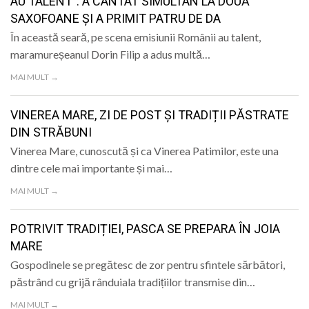
AU TALENT”: A CÂNTAT SIMULTAN LA DOUĂ
SAXOFOANE ȘI A PRIMIT PATRU DE DA
În această seară, pe scena emisiunii Românii au talent,
maramureșeanul Dorin Filip a adus multă…
MAI MULT →
VINEREA MARE, ZI DE POST ȘI TRADIȚII PĂSTRATE
DIN STRĂBUNI
Vinerea Mare, cunoscută și ca Vinerea Patimilor, este una
dintre cele mai importante și mai…
MAI MULT →
POTRIVIT TRADIȚIEI, PASCA SE PREPARA ÎN JOIA
MARE
Gospodinele se pregătesc de zor pentru sfintele sărbători,
păstrând cu grijă rânduiala tradițiilor transmise din…
MAI MULT →