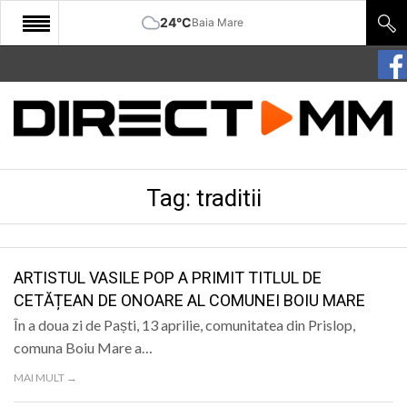
24°C
Baia Mare
START
COMUNITATE
EDITORIAL
Tag:
traditii
CULTURA
ECONOMIE
SANATATE
ARTISTUL VASILE POP A PRIMIT TITLUL DE
CETĂȚEAN DE ONOARE AL COMUNEI BOIU MARE
SPORT
În a doua zi de Paști, 13 aprilie, comunitatea din Prislop,
SPECIAL
comuna Boiu Mare a…
MAI MULT →
POLITIC