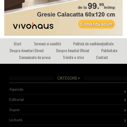
Start
Termeni si conditii
Politică de confidențialitate
Despre Anunturi Direct
Despre Anuntul Oficial
Publicitate
Comunicate de presa
Trimite o stire
Contact
CATEGORII +
Agenda
Editorial
Super
Licitatii