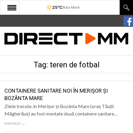
25°C
Baia Mare
START
COMUNITATE
EDITORIAL
Tag:
teren de fotbal
CULTURA
ECONOMIE
SANATATE
CONTAINERE SANITARE NOI ÎN MERIȘOR ȘI
BOZÂNTA MARE
SPORT
Zilele trecute, în Merișor și Bozânta Mare (oraș Tăuții
SPECIAL
Măgherăuș) au fost montate două containere sanitare…
MAI MULT →
POLITIC