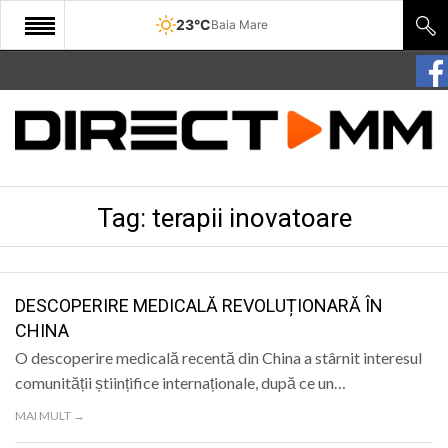
23°C
Baia Mare
START
COMUNITATE
EDITORIAL
Tag:
terapii inovatoare
CULTURA
ECONOMIE
SANATATE
DESCOPERIRE MEDICALĂ REVOLUȚIONARĂ ÎN
CHINA
SPORT
O descoperire medicală recentă din China a stârnit interesul
SPECIAL
comunității științifice internaționale, după ce un…
MAI MULT →
POLITIC