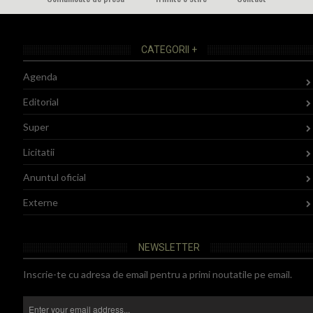
CATEGORII +
Agenda
Editorial
Super
Licitatii
Anuntul oficial
Externe
NEWSLETTER
Inscrie-te cu adresa de email pentru a primi noutatile pe email.