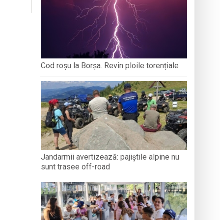
ȚEAN DE ISTORIE ȘI
DEZVOLTĂ ANXIETATE, IAR CEALALTĂ
PERSPECT
ARAMUREȘ
MERGE MAI DEPARTE?
ați propriul talisman „prinzător de vise”
zeul Satului
stnice vulnerabile din Baia Mare
Cod roșu la Borșa. Revin ploile torențiale
 Summer Training 2026
Jandarmii avertizează: pajiștile alpine nu
sunt trasee off-road