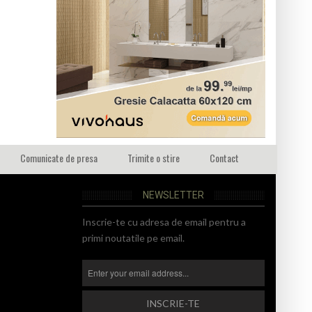
Comunicate de presa
Trimite o stire
Contact
NEWSLETTER
Inscrie-te cu adresa de email pentru a
primi noutatile pe email.