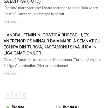
SA ECHIPĂ! (FOTO)
O primă mare victorie! Fostul antrenor Minaur Baia Mare,
Costică Buceschi, a câștigat la debut…
MAI MULT →
HANDBAL FEMININ. COSTICĂ BUCESCHI, EX-
ANTRENOR CS MINAUR BAIA MARE, A SEMNAT CU
ECHIPA DIN TURCIA, KASTAMONU ȘI VA JUCA ÎN
LIGA CAMPIONILOR
Costică Buceschi a semnat cu Kastamonu (Turcia) și va juca
în Liga Campionilor. Oferta campioanei…
MAI MULT →
Recente
Comentarii