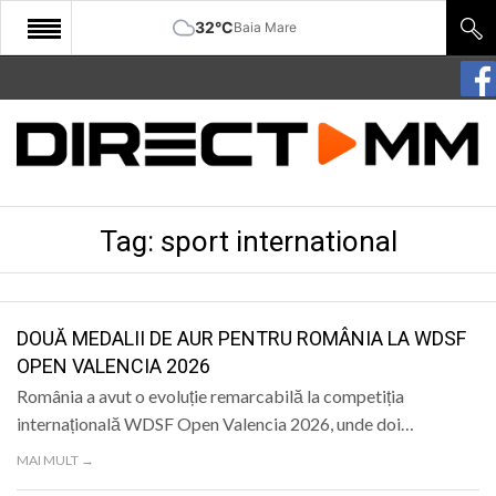
32°C
Baia Mare
START
COMUNITATE
EDITORIAL
Tag:
sport international
CULTURA
ECONOMIE
SANATATE
DOUĂ MEDALII DE AUR PENTRU ROMÂNIA LA WDSF
OPEN VALENCIA 2026
SPORT
România a avut o evoluție remarcabilă la competiția
SPECIAL
internațională WDSF Open Valencia 2026, unde doi…
MAI MULT →
POLITIC