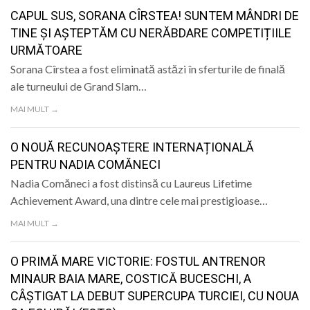
LIFE
CAPUL SUS, SORANA CÎRSTEA! SUNTEM MÂNDRI DE
TINE ȘI AȘTEPTĂM CU NERĂBDARE COMPETIȚIILE
URMĂTOARE
Sorana Cîrstea a fost eliminată astăzi în sferturile de finală
ale turneului de Grand Slam…
MAI MULT →
O NOUĂ RECUNOAȘTERE INTERNAȚIONALĂ
PENTRU NADIA COMĂNECI
Nadia Comăneci a fost distinsă cu Laureus Lifetime
Achievement Award, una dintre cele mai prestigioase…
MAI MULT →
O PRIMĂ MARE VICTORIE: FOSTUL ANTRENOR
MINAUR BAIA MARE, COSTICĂ BUCESCHI, A
CÂȘTIGAT LA DEBUT SUPERCUPA TURCIEI, CU NOUA