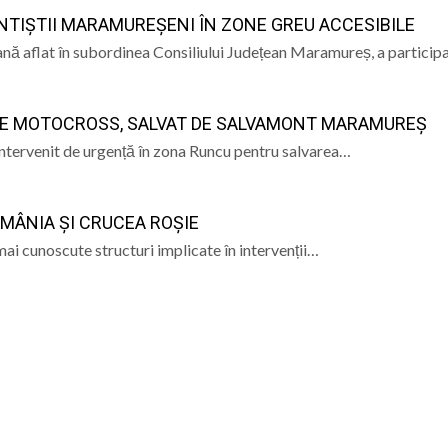
CREDINȚA”
NTIȘTII MARAMUREȘENI ÎN ZONE GREU ACCESIBILE
născut Viorel Costin „feciorul de pe Mara”
nă aflat în subordinea Consiliului Județean Maramureș, a particip
ramureș, vineri 7 august 2026
 DE MOTOCROSS, SALVAT DE SALVAMONT MARAMUREȘ
 „Săliștenii” va urca pe scena Festivalului Internațional d
ntervenit de urgență în zona Runcu pentru salvarea…
 născut Dan Grigore, pianistul care a transformat muzica î
MÂNIA ȘI CRUCEA ROȘIE
mai cunoscute structuri implicate în intervenții…