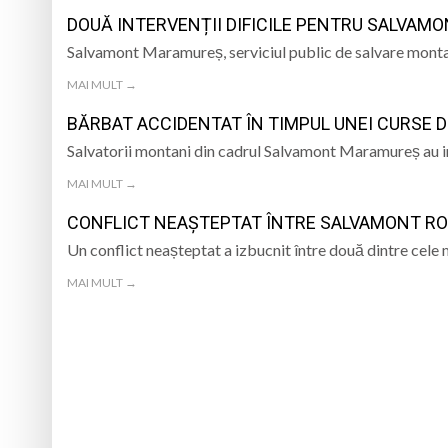
PÂNĂ ÎN 15 SEPTEMBRIE
DOUĂ INTERVENȚII DIFICILE PENTRU SALVAMO
7 august 1950, s-a 
Salvamont Maramureș, serviciul public de salvare monta
Prognoza meteo Ma
MAI MULT →
BĂRBAT ACCIDENTAT ÎN TIMPUL UNEI CURSE
Ansamblul Folcloric
Salvatorii montani din cadrul Salvamont Maramureș au i
6 august 1943, s-a
MAI MULT →
CONFLICT NEAȘTEPTAT ÎNTRE SALVAMONT RO
Un conflict neașteptat a izbucnit între două dintre cele 
MAI MULT →