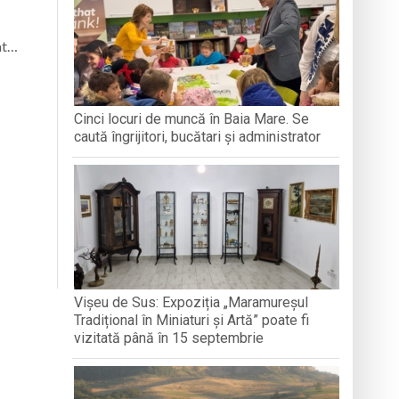
at…
e Folclor „Cântecele Munților” de la Sibiu
Cinci locuri de muncă în Baia Mare. Se
caută îngrijitori, bucătari și administrator
ntr-o formă de sinceritate
Vișeu de Sus: Expoziția „Maramureșul
Tradițional în Miniaturi și Artă” poate fi
vizitată până în 15 septembrie