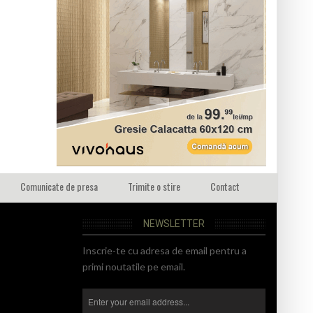
Comunicate de presa
Trimite o stire
Contact
NEWSLETTER
Inscrie-te cu adresa de email pentru a
primi noutatile pe email.