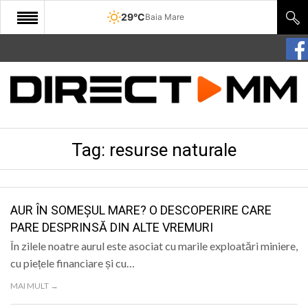
29°C
Baia Mare
START
COMUNITATE
EDITORIAL
Tag:
resurse naturale
CULTURA
ECONOMIE
SANATATE
AUR ÎN SOMEȘUL MARE? O DESCOPERIRE CARE
PARE DESPRINSĂ DIN ALTE VREMURI
SPORT
În zilele noatre aurul este asociat cu marile exploatări miniere,
SPECIAL
cu piețele financiare și cu…
MAI MULT →
POLITIC