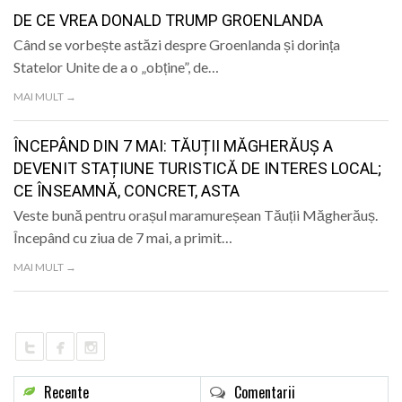
LIFE
DE CE VREA DONALD TRUMP GROENLANDA
Când se vorbește astăzi despre Groenlanda și dorința
Statelor Unite de a o „obține”, de…
MAI MULT →
ÎNCEPÂND DIN 7 MAI: TĂUȚII MĂGHERĂUȘ A
DEVENIT STAȚIUNE TURISTICĂ DE INTERES LOCAL;
CE ÎNSEAMNĂ, CONCRET, ASTA
Veste bună pentru orașul maramureșean Tăuții Măgherăuș.
Începând cu ziua de 7 mai, a primit…
MAI MULT →
Recente
Comentarii