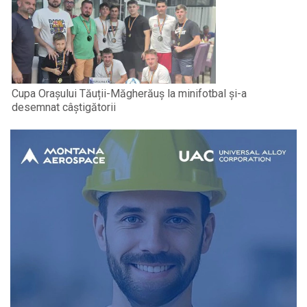
Cupa Orașului Tăuții-Măgherăuș la minifotbal și-a
desemnat câștigătorii