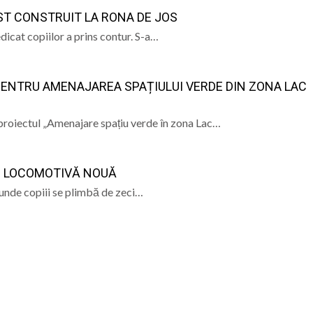
OST CONSTRUIT LA RONA DE JOS
ramureș, joi 6 august 2026
cat copiilor a prins contur. S-a…
l pe care satul era cât pe ce să-l țină departe de școală
PENTRU AMENAJAREA SPAȚIULUI VERDE DIN ZONA LAC
 s-a stins în Italia, după ce i s-a făcut rău în timp ce lucra
lul olimpic oferit de Kati Szabo
proiectul „Amenajare spațiu verde în zona Lac…
 O LOCOMOTIVĂ NOUĂ
 unde copiii se plimbă de zeci…