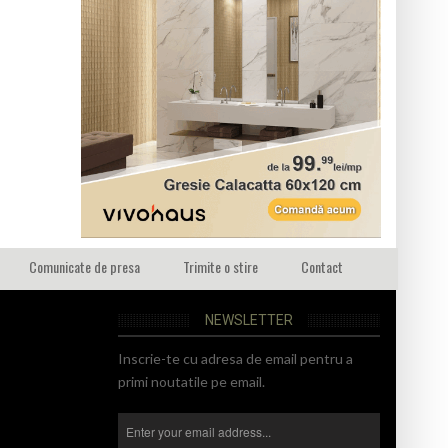
Comunicate de presa
Trimite o stire
Contact
NEWSLETTER
Inscrie-te cu adresa de email pentru a
primi noutatile pe email.