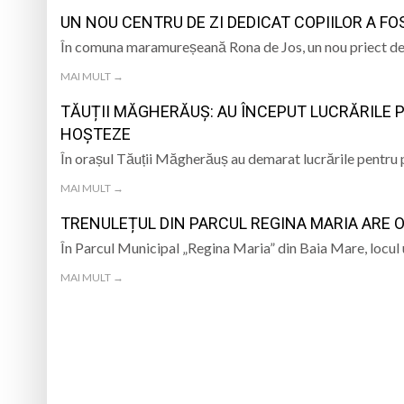
UN NOU CENTRU DE ZI DEDICAT COPIILOR A F
Prognoza meteo Ma
În comuna maramureșeană Rona de Jos, un nou priect dedi
Marin Preda, copilu
MAI MULT →
TĂUȚII MĂGHERĂUȘ: AU ÎNCEPUT LUCRĂRILE 
Un tânăr din Petrova
HOȘTEZE
5 august 1984: rega
În orașul Tăuții Măgherăuș au demarat lucrările pentru 
MAI MULT →
TRENULEȚUL DIN PARCUL REGINA MARIA ARE
În Parcul Municipal „Regina Maria” din Baia Mare, locul
MAI MULT →