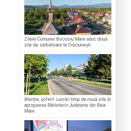
 la recoltarea roșiilor
Zilele Comunei Bocicoiu Mare aduc două
zile de sărbătoare la Crăciunești
Atenție, șoferi! Lucrări timp de nouă zile în
apropierea Bibliotecii Județene din Baia
Mare