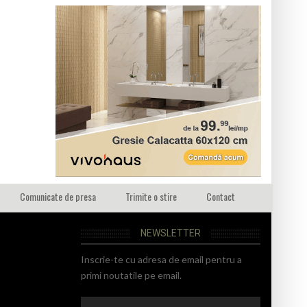
Comunicate de presa
Trimite o stire
Contact
NEWSLETTER
Inscrie-te cu adresa de email pentru a
primi noutatile pe email.