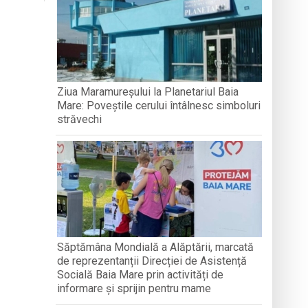
d din Târgu Lăpuș
nată
Ziua Maramureșului la Planetariul Baia
Mare: Poveștile cerului întâlnesc simboluri
străvechi
Săptămâna Mondială a Alăptării, marcată
de reprezentanții Direcției de Asistență
Socială Baia Mare prin activități de
informare și sprijin pentru mame