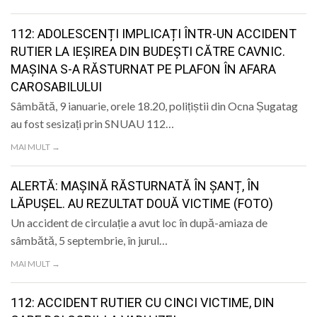
LIFE
112: ADOLESCENȚI IMPLICAȚI ÎNTR-UN ACCIDENT
RUTIER LA IEȘIREA DIN BUDEȘTI CĂTRE CAVNIC.
MAȘINA S-A RĂSTURNAT PE PLAFON ÎN AFARA
CAROSABILULUI
Sâmbătă, 9 ianuarie, orele 18.20, polițiștii din Ocna Șugatag
au fost sesizați prin SNUAU 112…
MAI MULT →
ALERTĂ: MAȘINĂ RĂSTURNATĂ ÎN ȘANȚ, ÎN
LĂPUȘEL. AU REZULTAT DOUĂ VICTIME (FOTO)
Un accident de circulație a avut loc în după-amiaza de
sâmbătă, 5 septembrie, în jurul…
MAI MULT →
112: ACCIDENT RUTIER CU CINCI VICTIME, DIN