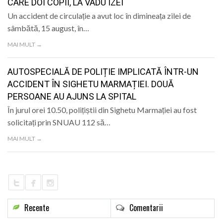
CARE DOI COPII, LA VADU IZEI
Un accident de circulație a avut loc în dimineața zilei de
sâmbătă, 15 august, în…
MAI MULT →
AUTOSPECIALĂ DE POLIȚIE IMPLICATĂ ÎNTR-UN
ACCIDENT ÎN SIGHETU MARMAȚIEI. DOUĂ
PERSOANE AU AJUNS LA SPITAL
În jurul orei 10.50, polițiștii din Sighetu Marmației au fost
solicitați prin SNUAU 112 să…
MAI MULT →
Recente
Comentarii