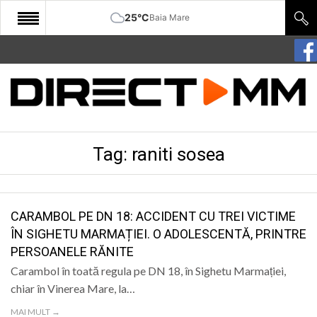
25°C
Baia Mare
START
COMUNITATE
EDITORIAL
Tag:
raniti sosea
CULTURA
ECONOMIE
SANATATE
CARAMBOL PE DN 18: ACCIDENT CU TREI VICTIME
ÎN SIGHETU MARMAȚIEI. O ADOLESCENTĂ, PRINTRE
SPORT
PERSOANELE RĂNITE
SPECIAL
Carambol în toată regula pe DN 18, în Sighetu Marmației,
chiar în Vinerea Mare, la…
POLITIC
MAI MULT →