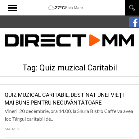
27°C
Baia Mare
START
COMUNITATE
EDITORIAL
Tag:
Quiz muzical Caritabil
CULTURA
ECONOMIE
SANATATE
QUIZ MUZICAL CARITABIL, DESTINAT UNEI VIEȚI
MAI BUNE PENTRU NECUVÂNTĂTOARE
SPORT
Vineri, 20 decembrie, ora 14.00, la Shura Bistro Caffe va avea
SPECIAL
loc Târgul caritabil de…
MAI MULT →
POLITIC