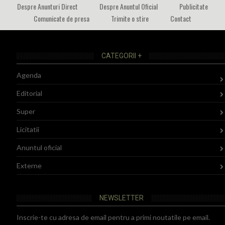
Despre Anunturi Direct
Despre Anuntul Oficial
Publicitate
Comunicate de presa
Trimite o stire
Contact
CATEGORII +
Agenda
Editorial
Super
Licitatii
Anuntul oficial
Externe
NEWSLETTER
Inscrie-te cu adresa de email pentru a primi noutatile pe email.