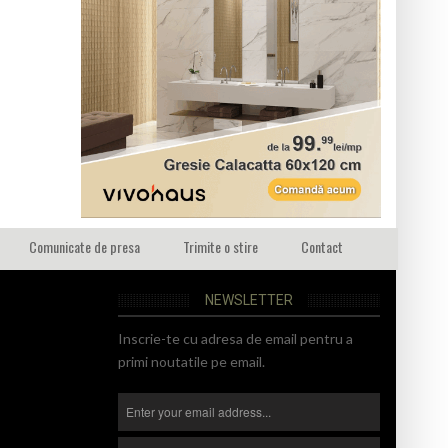
Comunicate de presa
Trimite o stire
Contact
NEWSLETTER
Inscrie-te cu adresa de email pentru a
primi noutatile pe email.