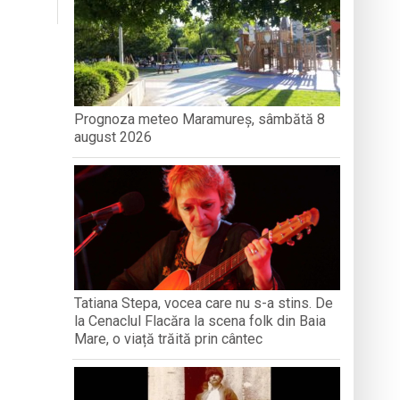
iment dedicat marelui voievod, la
ași stres, iar una dezvoltă anxietate,
opere orașul dintr-o perspectivă diferită
Prognoza meteo Maramureș, sâmbătă 8
august 2026
Tatiana Stepa, vocea care nu s-a stins. De
la Cenaclul Flacăra la scena folk din Baia
Mare, o viață trăită prin cântec