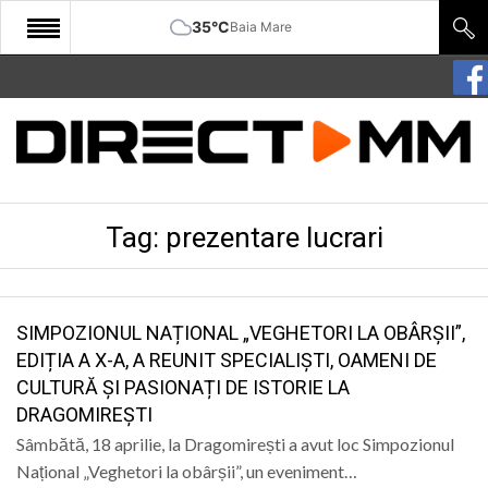
35°C
Baia Mare
START
COMUNITATE
EDITORIAL
Tag:
prezentare lucrari
CULTURA
ECONOMIE
SANATATE
SIMPOZIONUL NAȚIONAL „VEGHETORI LA OBÂRȘII”,
EDIȚIA A X-A, A REUNIT SPECIALIȘTI, OAMENI DE
SPORT
CULTURĂ ȘI PASIONAȚI DE ISTORIE LA
DRAGOMIREȘTI
SPECIAL
Sâmbătă, 18 aprilie, la Dragomirești a avut loc Simpozionul
POLITIC
Național „Veghetori la obârșii”, un eveniment…