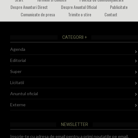
Despre Anunturi Direct
Despre Anuntul Oficial
Publicitate
Comunicate de presa
Trimite o stire
Contact
CATEGORII +
Agenda
Editorial
Super
Licitatii
Anuntul oficial
Externe
NEWSLETTER
Inscrie-te cu adresa de email pentru a primi noutatile pe email.