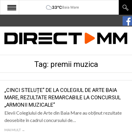
33°C
Baia Mare
START
COMUNITATE
EDITORIAL
Tag:
premii muzica
CULTURA
ECONOMIE
SANATATE
„CINCI STELUȚE” DE LA COLEGIUL DE ARTE BAIA
MARE, REZULTATE REMARCABILE LA CONCURSUL
SPORT
„ARMONII MUZICALE”
SPECIAL
Elevii Colegiului de Arte din Baia Mare au obținut rezultate
deosebite în cadrul concursului de…
POLITIC
MAI MULT →