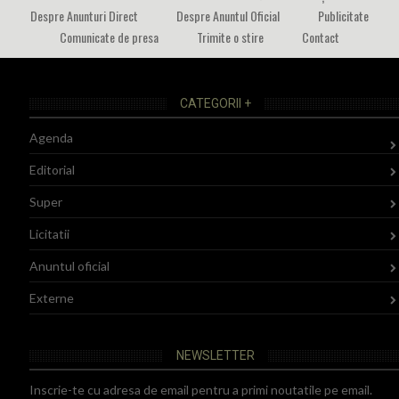
Despre Anunturi Direct
Despre Anuntul Oficial
Publicitate
Comunicate de presa
Trimite o stire
Contact
CATEGORII +
Agenda
Editorial
Super
Licitatii
Anuntul oficial
Externe
NEWSLETTER
Inscrie-te cu adresa de email pentru a primi noutatile pe email.