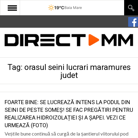
19°C
Baia Mare
START
COMUNITATE
EDITORIAL
Tag:
orasul seini lucrari maramures
CULTURA
judet
ECONOMIE
SANATATE
FOARTE BINE: SE LUCREAZĂ INTENS LA PODUL DIN
SPORT
SEINI DE PESTE SOMEȘ! SE FAC PREGĂTIRI PENTRU
SPECIAL
REALIZAREA HIDROIZOLAȚIEI ȘI A ȘAPEI. VEZI CE
URMEAZĂ (FOTO)
POLITIC
Veștile bune continuă să curgă de la șantierul viitorului pod