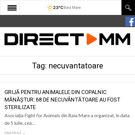
23°C
Baia Mare
START
COMUNITATE
EDITORIAL
Tag:
necuvantatoare
CULTURA
ECONOMIE
SANATATE
GRIJĂ PENTRU ANIMALELE DIN COPALNIC
MĂNĂȘTUR: 68 DE NECUVÂNTĂTOARE AU FOST
SPORT
STERILIZATE
SPECIAL
Asociația Fight for Animals din Baia Mare a organizat, în data
de 5 iulie, cea…
POLITIC
MAI MULT →