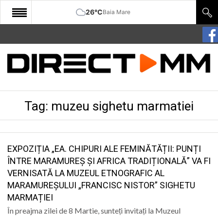
26°C
Baia Mare
START
COMUNITATE
EDITORIAL
Tag:
muzeu sighetu marmatiei
CULTURA
ECONOMIE
SANATATE
EXPOZIȚIA „EA. CHIPURI ALE FEMINĂTĂȚII: PUNȚI
ÎNTRE MARAMUREȘ ȘI AFRICA TRADIȚIONALĂ” VA FI
SPORT
VERNISATĂ LA MUZEUL ETNOGRAFIC AL
MARAMUREȘULUI „FRANCISC NISTOR” SIGHETU
SPECIAL
MARMAȚIEI
POLITIC
În preajma zilei de 8 Martie, sunteți invitați la Muzeul