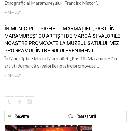
Etnografic al Maramureșului „Francisc Nistor”…
LIFE
MAI MULT →
ÎN MUNICIPIUL SIGHETU MARMAȚIEI: „PAȘTI ÎN
MARAMUREȘ” CU ARTIȘTI DE MARCĂ ȘI VALORILE
NOASTRE PROMOVATE LA MUZEUL SATULUI! VEZI
PROGRAMUL ÎNTREGULUI EVENIMENT!
În Municipiul Sighetu Marmației: „Paști în Maramureș” cu
artiști de marcă și valorile noastre promovate…
MAI MULT →
Recente
Comentarii