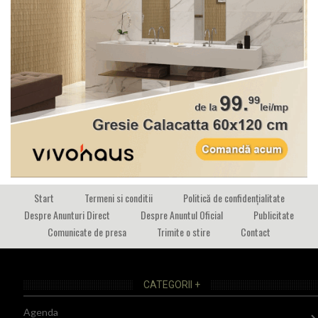
Start
Termeni si conditii
Politică de confidențialitate
Despre Anunturi Direct
Despre Anuntul Oficial
Publicitate
Comunicate de presa
Trimite o stire
Contact
CATEGORII +
Agenda