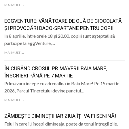
LIFE
MAI MULT →
EGGVENTURE: VÂNĂTOARE DE OUĂ DE CIOCOLATĂ
ȘI PROVOCĂRI DACO-SPARTANE PENTRU COPII
În 8 aprilie, între orele 18 și 20.00, copiii sunt așteptați să
participe la EggVenture,…
MAI MULT →
ÎN CURÂND CROSUL PRIMĂVERII BAIA MARE,
ÎNSCRIERI PÂNĂ PE 7 MARTIE
Primăvara începe cu adrenalină în Baia Mare! Pe 15 martie
2026, Parcul Tineretului devine punctul…
MAI MULT →
ZÂMBEȘTE DIMINEȚII IAR ZIUA ÎȚI VA FI SENINĂ!
Felul în care îți începi dimineața, poate da tonul întregii zile.