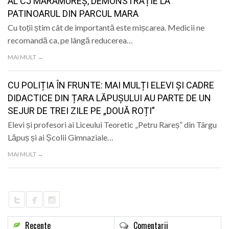
AL CJ MARAMUREȘ, DEMONSTRAȚIE LA
PATINOARUL DIN PARCUL MARA
Cu toții știm cât de importantă este mișcarea. Medicii ne
recomandă ca, pe lângă reducerea…
MAI MULT →
CU POLIȚIA ÎN FRUNTE: MAI MULȚI ELEVI ȘI CADRE
DIDACTICE DIN ȚARA LĂPUȘULUI AU PARTE DE UN
SEJUR DE TREI ZILE PE „DOUĂ ROȚI”
Elevi și profesori ai Liceului Teoretic „Petru Rareș” din Târgu
Lăpuș și ai Școlii Gimnaziale…
MAI MULT →
Recente
Comentarii