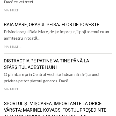
Dacă te vei trezi…
MAI MULT →
BAIA MARE, ORAȘUL PEISAJELOR DE POVESTE
Privind orașul Baia Mare, de jur împrejur, îl poți asemui cu un
amfiteatru în toată…
MAI MULT →
DISTRACȚIA PE PATINE VA ȚINE PÂNĂ LA
SFÂRȘITUL ACESTEI LUNI
O plimbare prin Centrul Vechi te îndeamnă să-ți arunci
privirea pe tot platoul generos. Dacă…
MAI MULT →
SPORTUL ȘI MIȘCAREA, IMPORTANTE LA ORICE
VÂRSTĂ: MARINEL KOVACS, FOSTUL PREȘEDINTE