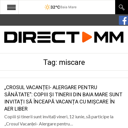
32°C
Baia Mare
START
COMUNITATE
EDITORIAL
Tag:
miscare
CULTURA
ECONOMIE
SANATATE
„CROSUL VACANȚEI- ALERGARE PENTRU
SĂNĂTATE”: COPIII ȘI TINERII DIN BAIA MARE SUNT
SPORT
INVITAȚI SĂ ÎNCEAPĂ VACANȚA CU MIȘCARE ÎN
AER LIBER
SPECIAL
Copiii și tinerii sunt invitați vineri, 12 iunie, să participe la
POLITIC
„Crosul Vacanței- Alergare pentru…