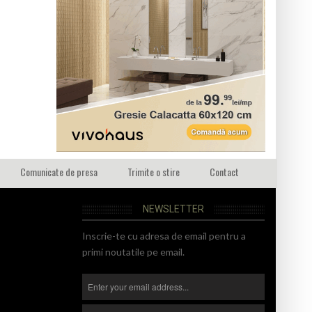
Comunicate de presa
Trimite o stire
Contact
NEWSLETTER
Inscrie-te cu adresa de email pentru a
primi noutatile pe email.