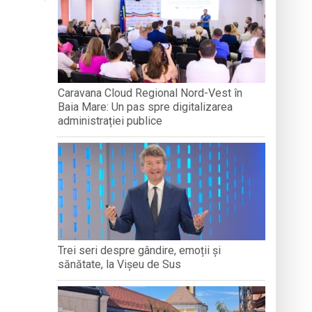
„LEGĂTURI LITERARE”
DIVERSIT
boluri străvechi
ență Socială Baia Mare prin activități de
Caravana Cloud Regional Nord-Vest în
Baia Mare: Un pas spre digitalizarea
dministrației publice
administrației publice
Trei seri despre gândire, emoții și
sănătate, la Vișeu de Sus