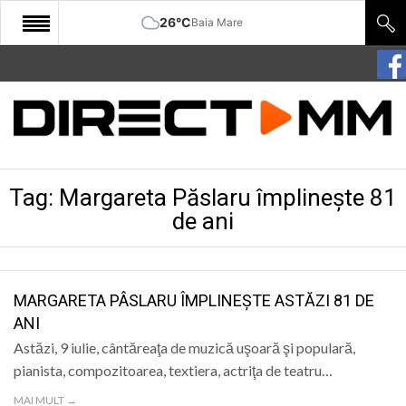
26°C
Baia Mare
START
COMUNITATE
EDITORIAL
Tag:
Margareta Păslaru împlinește 81
CULTURA
de ani
ECONOMIE
SANATATE
MARGARETA PÂSLARU ÎMPLINEȘTE ASTĂZI 81 DE
SPORT
ANI
SPECIAL
Astăzi, 9 iulie, cântăreaţa de muzică uşoară şi populară,
pianista, compozitoarea, textiera, actriţa de teatru…
POLITIC
MAI MULT →