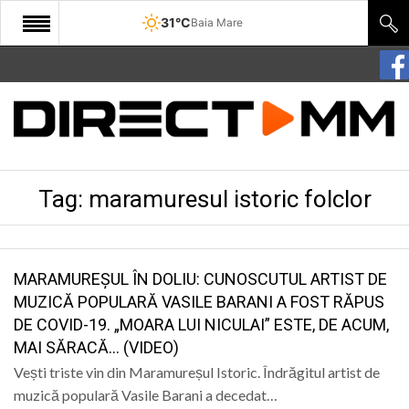
31°C
Baia Mare
START
COMUNITATE
EDITORIAL
Tag:
maramuresul istoric folclor
CULTURA
ECONOMIE
SANATATE
MARAMUREȘUL ÎN DOLIU: CUNOSCUTUL ARTIST DE
MUZICĂ POPULARĂ VASILE BARANI A FOST RĂPUS
SPORT
DE COVID-19. „MOARA LUI NICULAI” ESTE, DE ACUM,
MAI SĂRACĂ… (VIDEO)
SPECIAL
Vești triste vin din Maramureșul Istoric. Îndrăgitul artist de
POLITIC
muzică populară Vasile Barani a decedat…