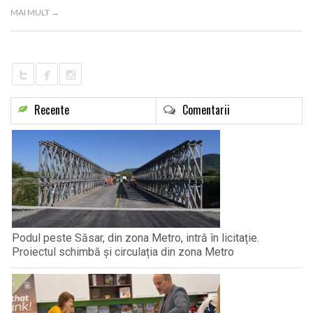
LIFE
MAI MULT →
Recente
Comentarii
Podul peste Săsar, din zona Metro, intră în licitație.
Proiectul schimbă și circulația din zona Metro