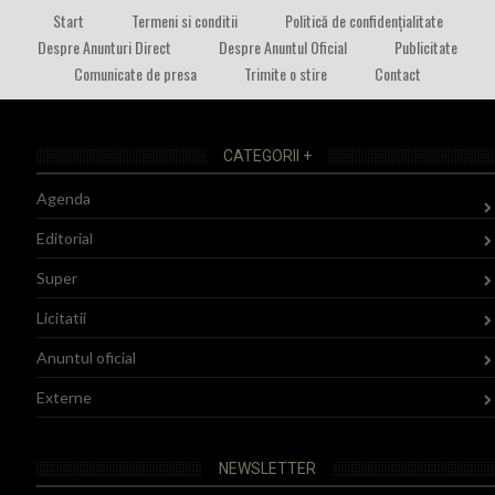
Start
Termeni si conditii
Politică de confidențialitate
Despre Anunturi Direct
Despre Anuntul Oficial
Publicitate
Comunicate de presa
Trimite o stire
Contact
CATEGORII +
Agenda
Editorial
Super
Licitatii
Anuntul oficial
Externe
NEWSLETTER