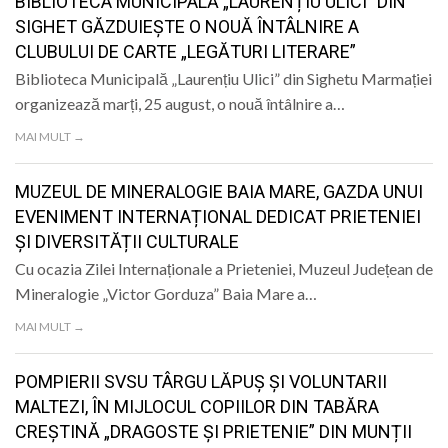
BIBLIOTECA MUNICIPALĂ „LAURENȚIU ULICI” DIN
SIGHET GĂZDUIEȘTE O NOUĂ ÎNTÂLNIRE A
CLUBULUI DE CARTE „LEGĂTURI LITERARE”
Biblioteca Municipală „Laurențiu Ulici” din Sighetu Marmației
organizează marți, 25 august, o nouă întâlnire a…
MAI MULT →
MUZEUL DE MINERALOGIE BAIA MARE, GAZDA UNUI
EVENIMENT INTERNAȚIONAL DEDICAT PRIETENIEI
ȘI DIVERSITĂȚII CULTURALE
Cu ocazia Zilei Internaționale a Prieteniei, Muzeul Județean de
Mineralogie „Victor Gorduza” Baia Mare a…
MAI MULT →
POMPIERII SVSU TÂRGU LĂPUȘ ȘI VOLUNTARII
MALTEZI, ÎN MIJLOCUL COPIILOR DIN TABĂRA
CREȘTINĂ „DRAGOSTE ȘI PRIETENIE” DIN MUNȚII