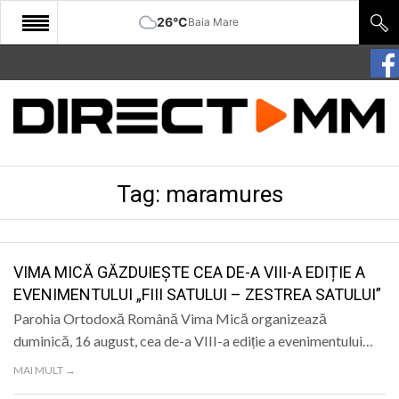
26°C
Baia Mare
START
COMUNITATE
EDITORIAL
Tag:
maramures
CULTURA
ECONOMIE
SANATATE
VIMA MICĂ GĂZDUIEȘTE CEA DE-A VIII-A EDIȚIE A
EVENIMENTULUI „FIII SATULUI – ZESTREA SATULUI”
SPORT
Parohia Ortodoxă Română Vima Mică organizează
SPECIAL
duminică, 16 august, cea de-a VIII-a ediție a evenimentului…
MAI MULT →
POLITIC