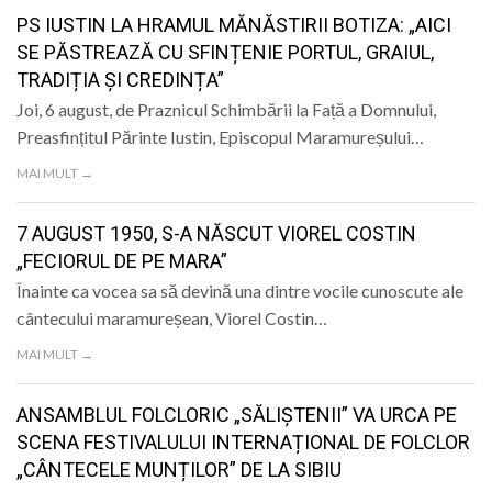
LIFE
PS IUSTIN LA HRAMUL MĂNĂSTIRII BOTIZA: „AICI
SE PĂSTREAZĂ CU SFINȚENIE PORTUL, GRAIUL,
TRADIȚIA ȘI CREDINȚA”
Joi, 6 august, de Praznicul Schimbării la Față a Domnului,
Preasfințitul Părinte Iustin, Episcopul Maramureșului…
MAI MULT →
7 AUGUST 1950, S-A NĂSCUT VIOREL COSTIN
„FECIORUL DE PE MARA”
Înainte ca vocea sa să devină una dintre vocile cunoscute ale
cântecului maramureșean, Viorel Costin…
MAI MULT →
ANSAMBLUL FOLCLORIC „SĂLIȘTENII” VA URCA PE
SCENA FESTIVALULUI INTERNAȚIONAL DE FOLCLOR
„CÂNTECELE MUNȚILOR” DE LA SIBIU