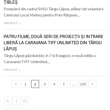
ȚIBLEȘ
Pompierii din cadrul SVSU Târgu Lăpuș, alături de voluntarii
Centrului Local Maltez pentru Prim Răspuns…
MAI MULT →
PATRU FILME, DOUĂ SERI DE PROIECȚII ȘI INTRARE
LIBERĂ LA CARAVANA TIFF UNLIMITED DIN TÂRGU
LĂPUȘ
Târgu Lăpuș găzduiește, în 7 și 8 august, o nouă ediție a
Caravanei TIFF Unlimited,…
MAI MULT →
1
2
3
4
5
…
230