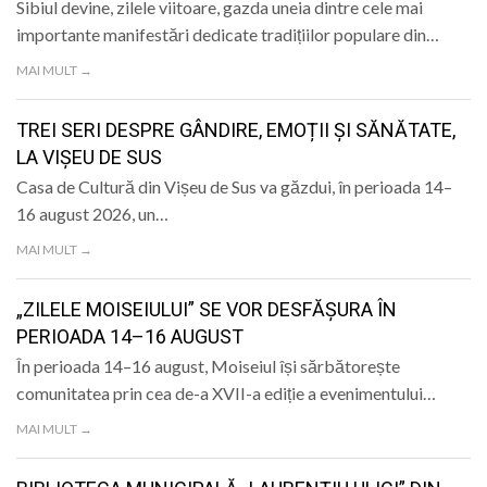
Sibiul devine, zilele viitoare, gazda uneia dintre cele mai
importante manifestări dedicate tradițiilor populare din…
MAI MULT →
TREI SERI DESPRE GÂNDIRE, EMOȚII ȘI SĂNĂTATE,
LA VIȘEU DE SUS
Casa de Cultură din Vișeu de Sus va găzdui, în perioada 14–
16 august 2026, un…
MAI MULT →
„ZILELE MOISEIULUI” SE VOR DESFĂȘURA ÎN
PERIOADA 14–16 AUGUST
În perioada 14–16 august, Moiseiul își sărbătorește
comunitatea prin cea de-a XVII-a ediție a evenimentului…
MAI MULT →