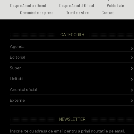
Despre Anunturi Direct
Despre Anuntul Oficial
Publicitate
Comunicate de presa
Trimite o stire
Contact
CATEGORII +
Agenda
Editorial
Super
Licitatii
Anuntul oficial
Externe
NEWSLETTER
Inscrie-te cu adresa de email pentru a primi noutatile pe email.