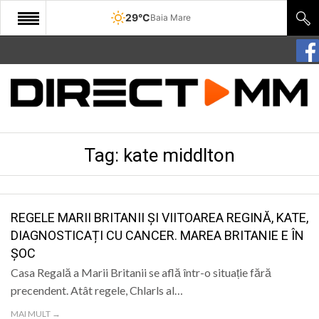
29°C
Baia Mare
START
COMUNITATE
EDITORIAL
Tag:
kate middlton
CULTURA
ECONOMIE
SANATATE
REGELE MARII BRITANII ȘI VIITOAREA REGINĂ, KATE,
DIAGNOSTICAȚI CU CANCER. MAREA BRITANIE E ÎN
SPORT
ȘOC
SPECIAL
Casa Regală a Marii Britanii se află într-o situație fără
precendent. Atât regele, Chlarls al…
POLITIC
MAI MULT →