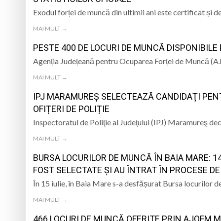
Exodul forței de muncă din ultimii ani este certificat și d
MAI MULT →
PESTE 400 DE LOCURI DE MUNCĂ DISPONIBILE 
Agenția Județeană pentru Ocuparea Forței de Muncă (A
MAI MULT →
IPJ MARAMUREŞ SELECTEAZĂ CANDIDAŢI PENT
OFIȚERI DE POLIȚIE
Inspectoratul de Poliţie al Judeţului (IPJ) Maramureş de
MAI MULT →
BURSA LOCURILOR DE MUNCĂ ÎN BAIA MARE: 14
FOST SELECTATE ȘI AU ÎNTRAT ÎN PROCESE D
În 15 iulie, în Baia Mare s-a desfășurat Bursa locurilor 
MAI MULT →
466 LOCURI DE MUNCĂ OFERITE PRIN AJOFM