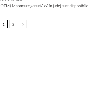
JOFM) Maramureș anunță că în județ sunt disponibile…
1
2