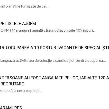
e informațiile furnizate de cel…
PE LISTELE AJOFM
JOFM) Maramureș anunță că sunt disponibile 409 joburi,…
RU OCUPAREA A 10 POSTURI VACANTE DE SPECIALIȘTI
clanşează activitatea de selecţie a candidaţilor pentru ocuparea…
 PERSOANE AU FOST ANGAJATE PE LOC, IAR ALTE 120 
E RECRUTARE
de muncă la cererea pieței…
 MARAMUREȘ