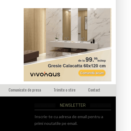
Comunicate de presa
Trimite o stire
Contact
NEWSLETTER
Inscrie-te cu adresa de email pentru a
primi noutatile pe email.