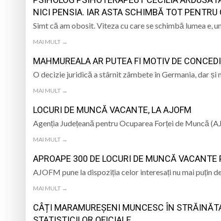
ARME DUHOVNICEȘTI ÎN LUPTA CU
NICI PENSIA. IAR ASTA SCHIMBĂ TOT PENTRU
DIAVOLUL
Ziua Minerului va f
Simt că am obosit. Viteza cu care se schimbă lumea e, u
artistice
DAS Baia Mare caută
MAI MULT →
MAHMUREALA AR PUTEA FI MOTIV DE CONCEDI
Colectivul de antre
O decizie juridică a stârnit zâmbete în Germania, dar și 
ISJ Maramureș, prez
MAI MULT →
LOCURI DE MUNCĂ VACANTE, LA AJOFM
Agenția Județeană pentru Ocuparea Forței de Muncă (AJ
MAI MULT →
APROAPE 300 DE LOCURI DE MUNCĂ VACANTE 
AJOFM pune la dispoziția celor interesați nu mai puțin 
MAI MULT →
CÂȚI MARAMUREȘENI MUNCESC ÎN STRĂINĂTAT
STATISTICILOR OFICIALE