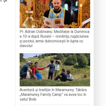
A MEDJUGORJE
SOFRONI
națională, lansare de carte și momente
reni”
-a alăturat echipei
Pr. Adrian Dobreanu: Meditație la Duminica
a 10-a după Rusalii – credința, rugăciunea
ganizată la Cluj-Napoca
și postul, arme duhovnicești în lupta cu
diavolul
Aventură și tradiție în Maramureș: Tabăra
„Maramureș Family Camp” va avea loc în
satul Breb