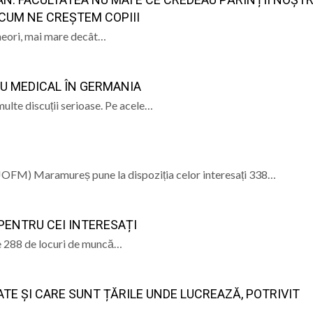
BREB
VOLUNTARIAT L
 CUM NE CREȘTEM COPIII
i sărbătorită în Baia Sprie pe 14-15 august – paradă inter
neori, mai mare decât…
 voluntari pentru proiectul „Sprijin pentru seniorii băimă
U MEDICAL ÎN GERMANIA
nori al A.F.C. Progresul Baia Mare s-a mărit: Vasile Mariș s
multe discuții serioase. Pe acele…
ent la întâlnirea de lucru dedicată literației timpurii, or
OFM) Maramureș pune la dispoziția celor interesați 338…
PENTRU CEI INTERESAȚI
de 288 de locuri de muncă…
E ȘI CARE SUNT ȚĂRILE UNDE LUCREAZĂ, POTRIVIT