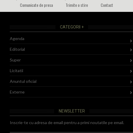
Comunicate de presa
Trimite o stire
Contact
CATEGORII +
Agenda
Editorial
Super
Licitatii
Anuntul oficial
Externe
NEWSLETTER
Inscrie-te cu adresa de email pentru a primi noutatile pe email.