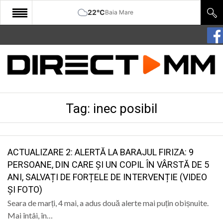
22°C
Baia Mare
START
COMUNITATE
EDITORIAL
Tag:
inec posibil
CULTURA
ECONOMIE
SANATATE
ACTUALIZARE 2: ALERTĂ LA BARAJUL FIRIZA: 9
PERSOANE, DIN CARE ȘI UN COPIL ÎN VÂRSTĂ DE 5
SPORT
ANI, SALVAȚI DE FORȚELE DE INTERVENȚIE (VIDEO
ȘI FOTO)
SPECIAL
Seara de marți, 4 mai, a adus două alerte mai puțin obișnuite.
POLITIC
Mai întâi, în…