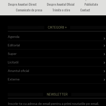
Despre Anunturi Direct
Despre Anuntul Oficial
Publicitate
Comunicate de presa
Trimite o stire
Contact
CATEGORII +
Agenda
Editorial
Super
Licitatii
Anuntul oficial
Externe
NEWSLETTER
Inscrie-te cu adresa de email pentru a primi noutatile pe email.