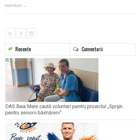
LIFE
MAI MULT →
Recente
Comentarii
DAS Baia Mare caută voluntari pentru proiectul „Sprijin
pentru seniorii băimăreni”