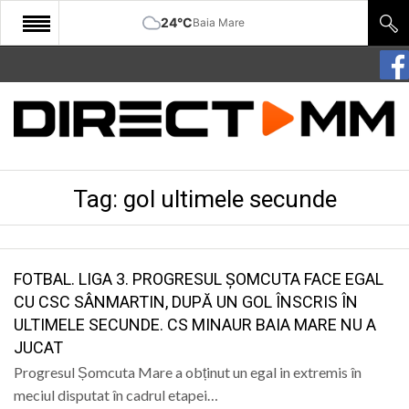
24°C
Baia Mare
START
COMUNITATE
EDITORIAL
Tag:
gol ultimele secunde
CULTURA
ECONOMIE
SANATATE
FOTBAL. LIGA 3. PROGRESUL ȘOMCUTA FACE EGAL
CU CSC SÂNMARTIN, DUPĂ UN GOL ÎNSCRIS ÎN
SPORT
ULTIMELE SECUNDE. CS MINAUR BAIA MARE NU A
JUCAT
SPECIAL
Progresul Șomcuta Mare a obținut un egal in extremis în
POLITIC
meciul disputat în cadrul etapei…