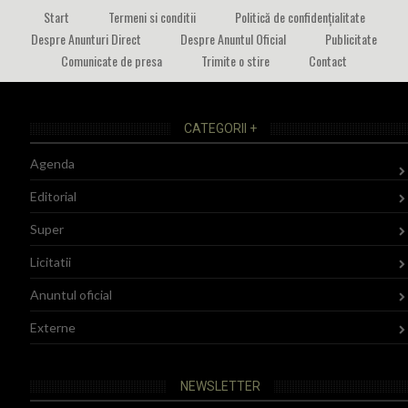
Start
Termeni si conditii
Politică de confidențialitate
Despre Anunturi Direct
Despre Anuntul Oficial
Publicitate
Comunicate de presa
Trimite o stire
Contact
CATEGORII +
Agenda
Editorial
Super
Licitatii
Anuntul oficial
Externe
NEWSLETTER