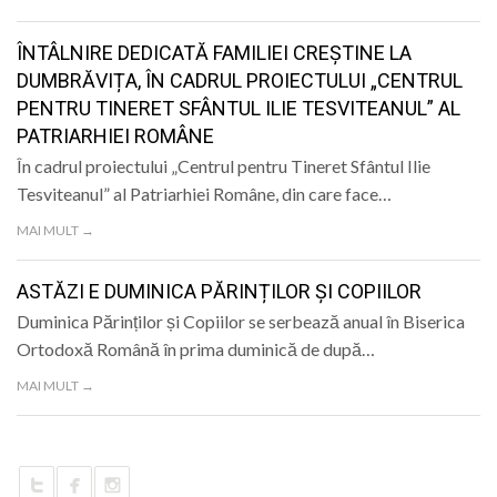
LIFE
ÎNTÂLNIRE DEDICATĂ FAMILIEI CREȘTINE LA
DUMBRĂVIȚA, ÎN CADRUL PROIECTULUI „CENTRUL
PENTRU TINERET SFÂNTUL ILIE TESVITEANUL” AL
PATRIARHIEI ROMÂNE
În cadrul proiectului „Centrul pentru Tineret Sfântul Ilie
Tesviteanul” al Patriarhiei Române, din care face…
MAI MULT →
ASTĂZI E DUMINICA PĂRINȚILOR ȘI COPIILOR
Duminica Părinților și Copiilor se serbează anual în Biserica
Ortodoxă Română în prima duminică de după…
MAI MULT →