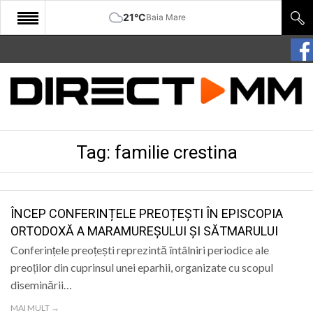
21°C
Baia Mare
START
COMUNITATE
EDITORIAL
Tag:
familie crestina
CULTURA
ECONOMIE
SANATATE
ÎNCEP CONFERINȚELE PREOȚEȘTI ÎN EPISCOPIA
ORTODOXĂ A MARAMUREȘULUI ȘI SĂTMARULUI
SPORT
Conferințele preoțești reprezintă întâlniri periodice ale
SPECIAL
preoților din cuprinsul unei eparhii, organizate cu scopul
diseminării…
POLITIC
MAI MULT →