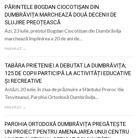
LIFE
PĂRINTELE BOGDAN CIOCOTIȘAN DIN
DUMBRĂVIȚA MARCHEAZĂ DOUĂ DECENII DE
SLUJIRE PREOȚEASCĂ
Azi, 23 iulie, preotul Bogdan Ciocotișan din Dumbrăvița
marchează împlinirea a 20 de ani de…
MAI MULT →
TABĂRA PRIETENIEI A DEBUTAT LA DUMBRĂVIȚA;
125 DE COPII PARTICIPĂ LA ACTIVITĂȚI EDUCATIVE
ȘI RECREATIVE
Astăzi, 20 iulie, în ziua de prăznuire a Sfântului Proroc Ilie
Tesviteanul, Parohia Ortodoxă Dumbrăvița…
MAI MULT →
PAROHIA ORTODOXĂ DUMBRĂVIȚA PREGĂTEȘTE
UN PROIECT PENTRU AMENAJAREA UNUI CENTRU