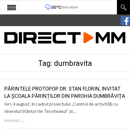
30°C
Baia Mare
START
COMUNITATE
EDITORIAL
Tag:
dumbravita
CULTURA
ECONOMIE
SANATATE
PĂRINTELE PROTOPOP DR. STAN FLORIN, INVITAT
LA ȘCOALA PĂRINȚILOR DIN PAROHIA DUMBRĂVIȚA
SPORT
Ieri, 4 august, în cadrul proiectului „Centrul de activități cu
SPECIAL
tineretul Sfântul Ilie Tesviteanul” al…
MAI MULT →
POLITIC