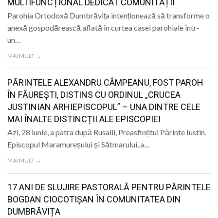
MULTIFUNCȚIONAL DEDICAT COMUNITĂȚII
Parohia Ortodoxă Dumbrăvița intenționează să transforme o
anexă gospodărească aflată în curtea casei parohiale într-
un…
MAI MULT →
PĂRINTELE ALEXANDRU CÂMPEANU, FOST PAROH
ÎN FĂUREŞTI, DISTINS CU ORDINUL „CRUCEA
JUSTINIAN ARHIEPISCOPUL” – UNA DINTRE CELE
MAI ÎNALTE DISTINCȚII ALE EPISCOPIEI
Azi, 28 iunie, a patra după Rusalii, Preasfințitul Părinte Iustin,
Episcopul Maramureșului și Sătmarului, a…
MAI MULT →
17 ANI DE SLUJIRE PASTORALĂ PENTRU PĂRINTELE
BOGDAN CIOCOTIȘAN ÎN COMUNITATEA DIN
DUMBRĂVIȚA