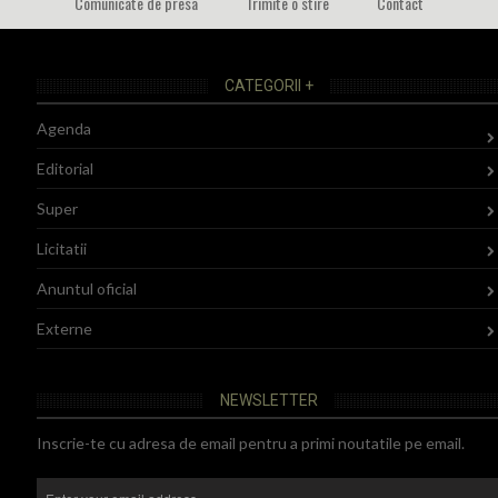
Comunicate de presa
Trimite o stire
Contact
CATEGORII +
Agenda
Editorial
Super
Licitatii
Anuntul oficial
Externe
NEWSLETTER
Inscrie-te cu adresa de email pentru a primi noutatile pe email.