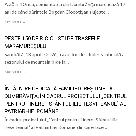
Astăzi, 10 mai, comunitatea din Dumbrăvița marchează 17
ani de când părintele Bogdan Ciocotișan slujește…
MAI MULT →
PESTE 150 DE BICICLIȘTI PE TRASEELE
MARAMUREȘULUI
Sâmbătă, 18 aprilie 2026, a avut loc deschiderea oficială a
sezonului de mountain bike în…
MAI MULT →
ÎNTÂLNIRE DEDICATĂ FAMILIEI CREȘTINE LA
DUMBRĂVIȚA, ÎN CADRUL PROIECTULUI „CENTRUL
PENTRU TINERET SFÂNTUL ILIE TESVITEANUL” AL
PATRIARHIEI ROMÂNE
În cadrul proiectului „Centrul pentru Tineret Sfântul Ilie
Tesviteanul” al Patriarhiei Române, din care face…