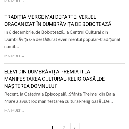
MAI MULT →
TRADIȚIA MERGE MAI DEPARTE: VERJEL
ORAGANIZAT ÎN DUMBRĂVIȚA DE BOBOTEAZĂ
În 6 decembrie, de Bobotează, la Centrul Cultural din
Dumbrăvița s-a desfășurat evenimentul popular-tradițional
numit…
MAI MULT →
ELEVI DIN DUMBRĂVIȚA PREMIAȚI LA
MANIFESTAREA CULTURAL-RELIGIOASĂ ,,DE
NAȘTEREA DOMNULUI”
Recent, la Catedrala Episcopală „Sfânta Treime” din Baia
Mare a avuut loc manifestarea cultural-religioasă „De…
MAI MULT →
1
2