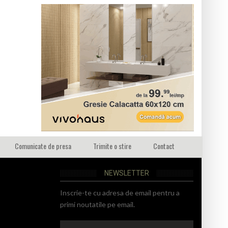
Comunicate de presa
Trimite o stire
Contact
NEWSLETTER
Inscrie-te cu adresa de email pentru a
primi noutatile pe email.