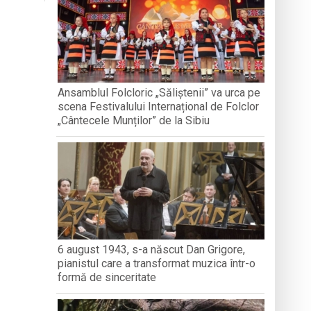
nedoara
a clubului de carte „Legături Literare”
Ansamblul Folcloric „Săliștenii” va urca pe
scena Festivalului Internațional de Folclor
rieteniei și diversității culturale
„Cântecele Munților” de la Sibiu
6 august 1943, s-a născut Dan Grigore,
pianistul care a transformat muzica într-o
formă de sinceritate