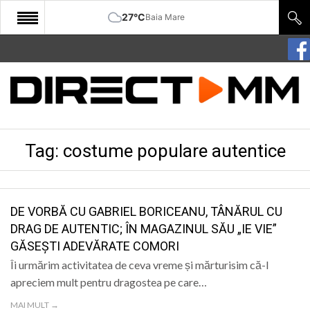
27°C
Baia Mare
START
COMUNITATE
EDITORIAL
Tag:
costume populare autentice
CULTURA
ECONOMIE
SANATATE
DE VORBĂ CU GABRIEL BORICEANU, TÂNĂRUL CU
DRAG DE AUTENTIC; ÎN MAGAZINUL SĂU „IE VIE”
SPORT
GĂSEȘTI ADEVĂRATE COMORI
SPECIAL
Îi urmărim activitatea de ceva vreme și mărturisim că-l
apreciem mult pentru dragostea pe care…
POLITIC
MAI MULT →