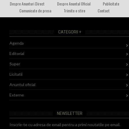
Despre Anunturi Direct
Despre Anuntul Oficial
Publicitate
Comunicate de presa
Trimite o stire
Contact
CATEGORII +
Agenda
Editorial
Super
Licitatii
Anuntul oficial
Externe
NEWSLETTER
Inscrie-te cu adresa de email pentru a primi noutatile pe email.