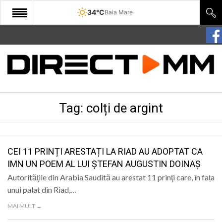
34°C
Baia Mare
START
COMUNITATE
EDITORIAL
Tag:
colți de argint
CULTURA
ECONOMIE
SANATATE
CEI 11 PRINȚI ARESTAȚI LA RIAD AU ADOPTAT CA
IMN UN POEM AL LUI ȘTEFAN AUGUSTIN DOINAȘ
SPORT
Autorităţile din Arabia Saudită au arestat 11 prinţi care, în fața
SPECIAL
unui palat din Riad,…
MAI MULT →
POLITIC