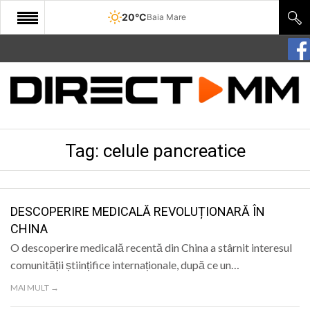
20°C
Baia Mare
START
COMUNITATE
EDITORIAL
Tag:
celule pancreatice
CULTURA
ECONOMIE
SANATATE
DESCOPERIRE MEDICALĂ REVOLUȚIONARĂ ÎN
CHINA
SPORT
O descoperire medicală recentă din China a stârnit interesul
SPECIAL
comunității științifice internaționale, după ce un…
MAI MULT →
POLITIC