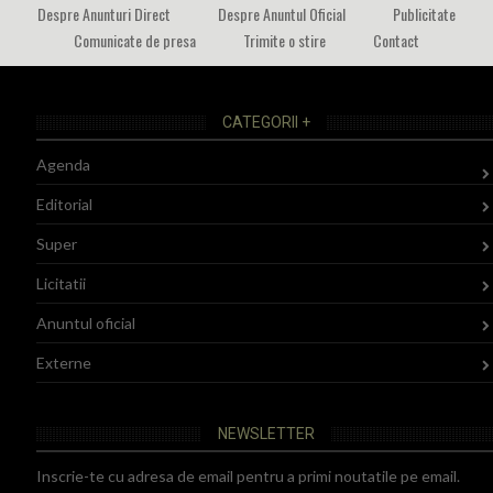
Despre Anunturi Direct
Despre Anuntul Oficial
Publicitate
Comunicate de presa
Trimite o stire
Contact
CATEGORII +
Agenda
Editorial
Super
Licitatii
Anuntul oficial
Externe
NEWSLETTER
Inscrie-te cu adresa de email pentru a primi noutatile pe email.