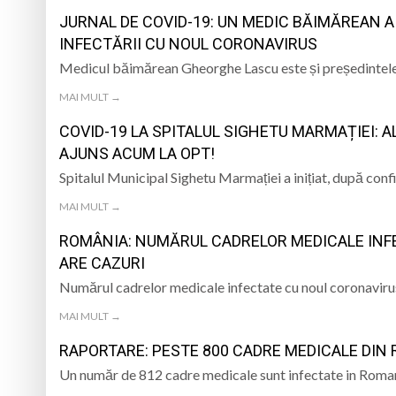
MARMAȚIEI
JURNAL DE COVID-19: UN MEDIC BĂIMĂREAN A
PS Iustin la hramul 
INFECTĂRII CU NOUL CORONAVIRUS
Medicul băimărean Gheorghe Lascu este și președintele 
Opt ani de când mar
MAI MULT →
Record Guinness sta
COVID-19 LA SPITALUL SIGHETU MARMAȚIEI: 
7 august 1950, s-a 
AJUNS ACUM LA OPT!
Spitalul Municipal Sighetu Marmației a inițiat, după con
MAI MULT →
ROMÂNIA: NUMĂRUL CADRELOR MEDICALE INFE
ARE CAZURI
Numărul cadrelor medicale infectate cu noul coronavirus
MAI MULT →
RAPORTARE: PESTE 800 CADRE MEDICALE DIN
Un număr de 812 cadre medicale sunt infectate in Roman