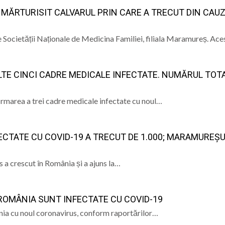
 MĂRTURISIT CALVARUL PRIN CARE A TRECUT DIN CAU
Mănăstirii Botiza: „Aici se păstrează cu sfințenie portul, gra
Societății Naționale de Medicina Familiei, filiala Maramureș. Ac
ele artist Dumitru Fărcaș a trecut la cele veșnice
bilit la Costinești. Românii i-au întrecut pe americani la 
ALTE CINCI CADRE MEDICALE INFECTATE. NUMĂRUL TOT
născut Viorel Costin „feciorul de pe Mara”
firmarea a trei cadre medicale infectate cu noul…
CTATE CU COVID-19 A TRECUT DE 1.000; MARAMUREȘU
 a crescut în România și a ajuns la…
 ROMÂNIA SUNT INFECTATE CU COVID-19
ia cu noul coronavirus, conform raportărilor…