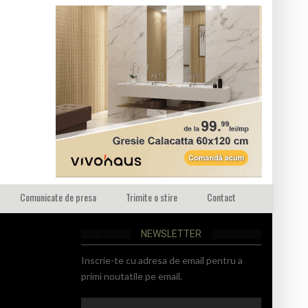
Comunicate de presa
Trimite o stire
Contact
NEWSLETTER
Inscrie-te cu adresa de email pentru a
primi noutatile pe email.