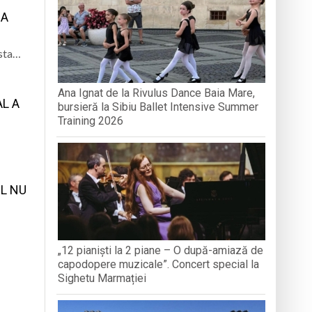
PÂNĂ ÎN 15 SEPTEMBRIE
ZA
iul, tradiția și credința”
esta…
aripioare
Ana Ignat de la Rivulus Dance Baia Mare,
AL A
bursieră la Sibiu Ballet Intensive Summer
Training 2026
L NU
„12 pianiști la 2 piane – O după-amiază de
capodopere muzicale”. Concert special la
Sighetu Marmației