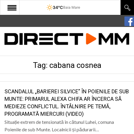
34°C
Baia Mare
START
COMUNITATE
EDITORIAL
Tag:
cabana cosnea
CULTURA
ECONOMIE
SANATATE
SCANDALUL „BARIEREI SILVICE” ÎN POIENILE DE SUB
MUNTE: PRIMARUL ALEXA CHIFA AR ÎNCERCA SĂ
SPORT
MEDIEZE CONFLICTUL. ÎNTÂLNIRE PE TEMĂ,
PROGRAMATĂ MIERCURI (VIDEO)
SPECIAL
Situație extrem de tensionată în cătunul Luhei, comuna
POLITIC
Poienile de sub Munte. Localnicii și pădurarii…