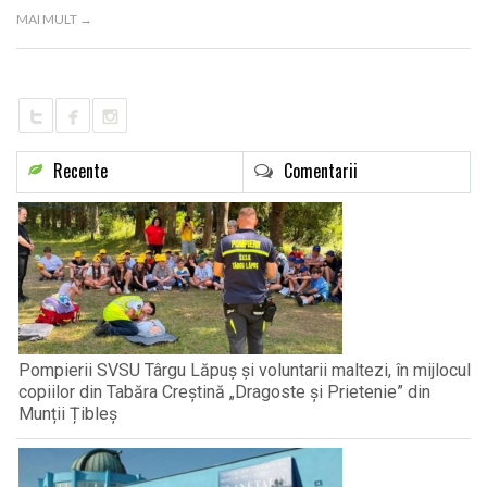
LIFE
MAI MULT →
Recente
Comentarii
Pompierii SVSU Târgu Lăpuș și voluntarii maltezi, în mijlocul
copiilor din Tabăra Creștină „Dragoste și Prietenie” din
Munții Țibleș