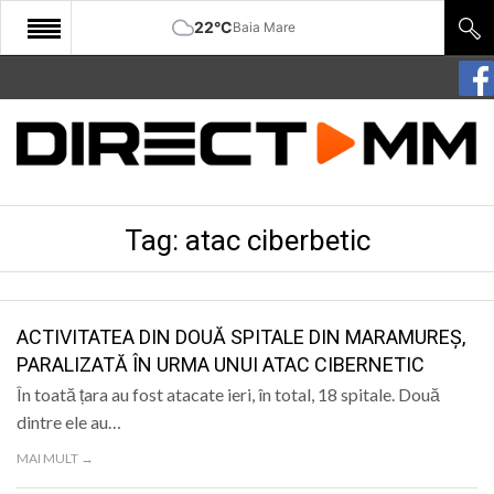
22°C
Baia Mare
START
COMUNITATE
EDITORIAL
Tag:
atac ciberbetic
CULTURA
ECONOMIE
SANATATE
ACTIVITATEA DIN DOUĂ SPITALE DIN MARAMUREȘ,
PARALIZATĂ ÎN URMA UNUI ATAC CIBERNETIC
SPORT
În toată țara au fost atacate ieri, în total, 18 spitale. Două
SPECIAL
dintre ele au…
MAI MULT →
POLITIC