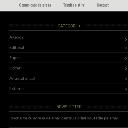
Comunicate de presa
Trimite o stire
Contact
CATEGORII +
Agenda
Editorial
Super
Licitatii
Anuntul oficial
Externe
NEWSLETTER
Inscrie-te cu adresa de email pentru a primi noutatile pe email.